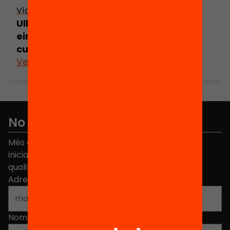
Vídeo
Ull, canvi i acció! El documental com a
eina per descobrir noves realitats
culturals
Veure’n més
No et perdis res
Més de 40.000 persones ja han triat Equitat. Rep
iniciatives, propostes i projectes per millorar la
qualitat de l'educació a Catalunya.
Adreça electrònica
*
Nom
*