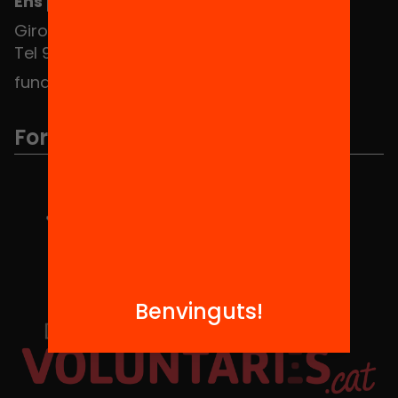
Ens pots trobar al Hub Social
Girona 34, interior 08010 Barcelona
Tel 934 588 700
fundacio@equitat.org
Formem part de...
Benvinguts!