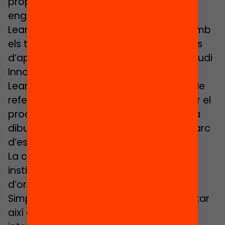
propòsit educatiu i el treball que ha
engegat més recentment, Rethinking
Learning in a Complex World, i l’OCDE, amb
els treballs precedents sobre pràctiques
d’aprenentatge i l’actual iniciativa d’estudi
Innovative Pedagogies for Powerful
Learning, aporten els principals marcs de
referència sobre els quals desenvolupar el
procés de canvi, i que Escola Nova 21 ha
dibuixat sintèticament mitjançant el marc
d’escola avançada.
La col·laboració i el suport d’ambdues
institucions ens ofereix l’oportunitat
d’organitzar, conjuntament, aquest
Simposi sobre canvi educatiu, i connectar
així aquest coneixement i expertesa