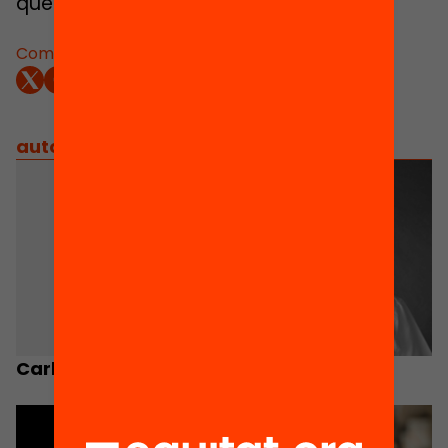
que s’hi relacionen.
Comparteix:
autors
/
equip implicat
Carlos Vargas
David Istance