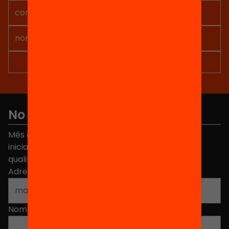
No et perdis res
Més de 40.000 persones ja han triat Equitat. Rep
iniciatives, propostes i projectes per millorar la
qualitat de l'educació a Catalunya.
Adreça electrònica
*
Nom
*