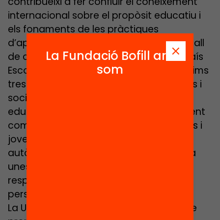
contribueixi a fer confluir el coneixement
internacional sobre el propòsit educatiu i
els fonaments de les pràctiques
d’aprenentatge amb la recerca i el treball
La Fundació Bofill ara
de canvi educatiu existents al nostre país
som
Escola Nova 21 vol contribuir en els pròxims
tres anys a empoderar mestres, famílies i
societat per moure el nostre sistema
educatiu cap a un propòsit veritablement
competencial que afavoreixi que infants i
joves puguin esdevenir persones
autònomes amb una vida plena, i cap a
unes pràctiques d’aprenentatge que
responguin al coneixement de com les
persones aprenen.
La UNESCO, amb els seus informes sobre