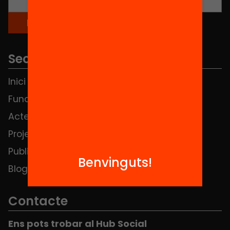
Seccions
Inici
Notícies
Fundació
FAQS
Actes
Hub Social
Projectes
Contacte
Publicacions i vídeos
Benvinguts!
Blog
Contacte
Ens pots trobar al Hub Social