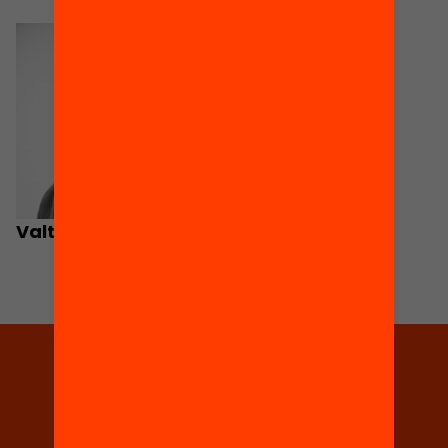
Valtencir M. Mendes
Tria equitat
Rep continguts, iniciatives i
projectes per implicar-te.