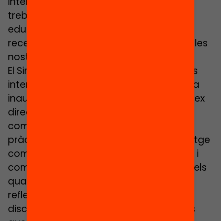
internacional per fer-lo confluir amb el
treball de canvi existent al sistema
educatiu català i també amb les
recerques que s’estan duent a terme a les
nostres institucions universitàries.
El Simposi comptarà, entre moltes altres
intervencions d’interès, amb la ponència
inaugural de Federico Mayor Zaragoza, ex
director general de la UNESCO. Propòsit
competencial en un món complex,
pràctiques fonamentades d’aprenentatge
competencial, els reptes de l’avaluació, i
com fer possible el canvi educatiu, són els
quatre àmbits temàtics principals de
reflexió, a més de diversos grups de
discussió sobre aspectes més concrets