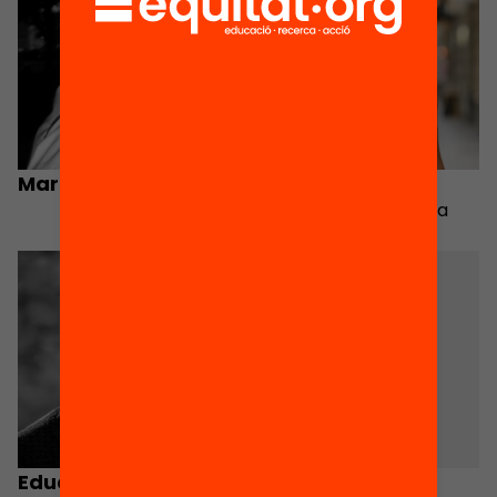
Marina Subirats
Mònica Nadal
Directora de recerca
Eduard Vallory
Meritxell Ruiz