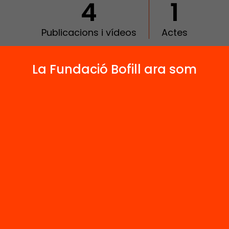
4
1
Publicacions i vídeos
Actes
La Fundació Bofill ara som
 relacionats
Vídeo
efectiu un
Simposi sobre 