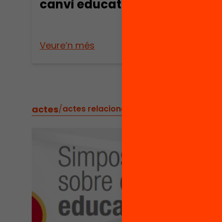
canvi educatiu
prop
comp
món
Veure’n més
Veure
actes
/
actes relacionats