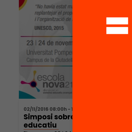
02/11/2016 08:00h - 16:30h
Simposi sobre canvi
educatiu