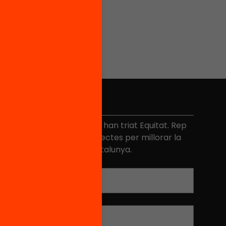
No et perdis res
és de 40.000 persones ja han triat Equitat. Rep
niciatives, propostes i projectes per millorar la
ualitat de l'educació a Catalunya.
Adreça electrònica
*
Nom
*