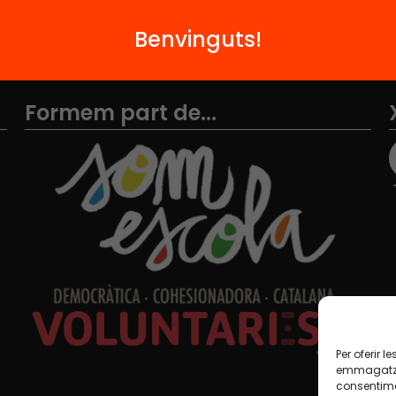
Benvinguts!
Formem part de...
Per oferir 
emmagatzem
consentime