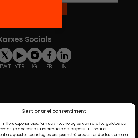
Xarxes Socials
TWT
YTB
IG
FB
IN
Gestionar el consentiment
les millors experiències, fem servir tecnologies com ara les galetes per
ar i/o accedir a la informació del dispositiu. Donar el
nt a aquestes tecnologies ens permetrà processar dades com ara