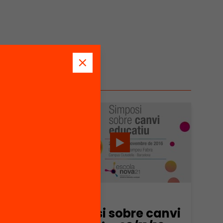
Vídeo
canvi
Simposi sobre canvi