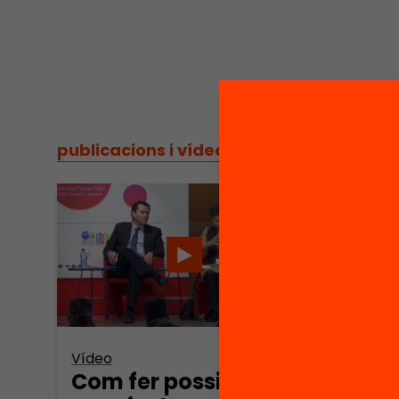
publicacions i vídeos
/
publicacions i vídeos
Vídeo
Vídeo
Com fer possible el
Fer 