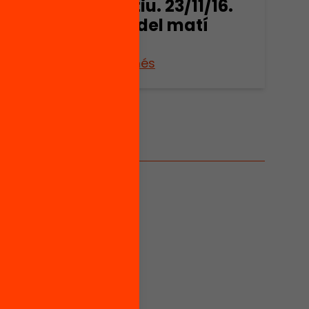
e
educatiu. 23/11/16.
.30h
Sessió del matí
Veure’n més