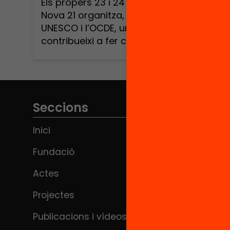
Els propers 23 i 24 de novembre Escola
Nova 21 organitza, juntament amb la
UNESCO i l’OCDE, un simposi que
contribueixi a fer confluir el
coneixement internacional sobre el
propòsit educatiu i els fonaments de
les pràctiques d’aprenentatge amb la
recerca i el treball de canvi educatiu
existents al nostre país Escola Nova 21
Seccions
[…]
Inici
Fundació
Actes
Projectes
Publicacions i vídeos