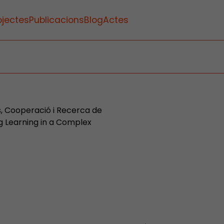
ojectes
Publicacions
Blog
Actes
es, Cooperació i Recerca de
g Learning in a Complex