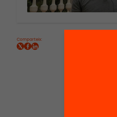
Comparteix:
Moises
profess
de capa
centrar
de l’ap
medicin
Moises 
persona
La rece
l’aprene
temps, 