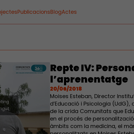
ojectes
Publicacions
Blog
Actes
Repte IV: Person
l’aprenentatge
20/06/2018
Moises Esteban, Director Instit
eting
d’Educació i Psicologia (UdG), 
ingut
de la crida Comunitats que Ed
en el procés de personalització
àmbits com la medicina, el màr
personalitzats en Moises Esteba