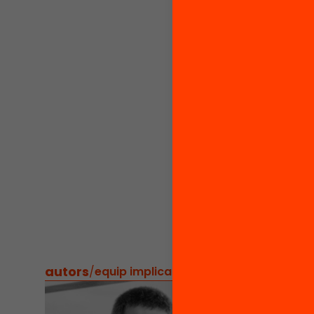
conting
passion
Vam pod
“
Connec
als Est
desenvo
la
Funda
Cardene
Manres
La mate
demà
h
com a
autors
/
equip implicat