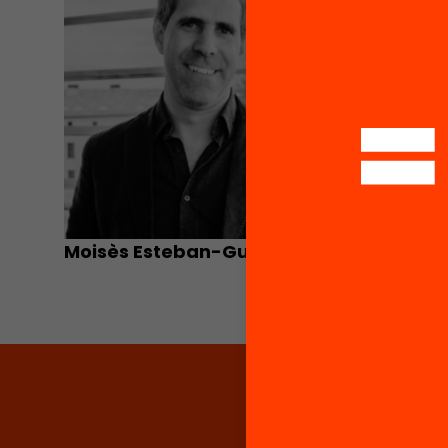
Moisès Esteban-Guitart