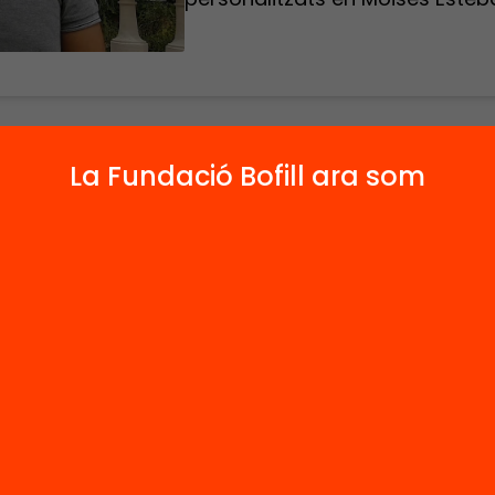
 Esteban
, Director Institut de Recerca Educativa
La Fundació Bofill ara som
or d’Educació i Psicologia (UdG), a la cinquena
citació de la crida
Comunitats que Eduquen
v
 la seva presentació en el procés de personalit
renentatge. En una societat on àmbits com la
a, el màrqueting o internet están personalitzat
Esteban, qui ens aporta eines i recursos per a
litzar l’educació.
rca, tant nacional com internacional, ens diu q
ntatge profund, més significatiu i persistent en
és aquell que parteix i connecta el