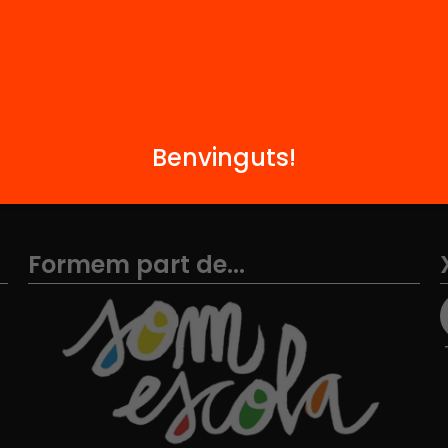
Hub Social
Contacte
Benvinguts!
Formem part de...