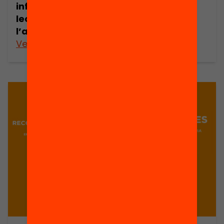
informacionals i
lectores de
l’alumnat
Veure’n més
Veure’n més