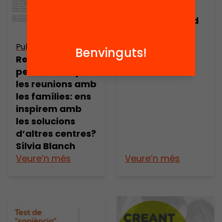
Publicació
Taller de Speed
gam – Creant
propostes
Publicació
Benvinguts!
educatives
Recomanacions
gamificades
per redissenyar
les reunions amb
les famílies: ens
inspirem amb
les solucions
d’altres centres?
Sílvia Blanch
Veure’n més
Veure’n més