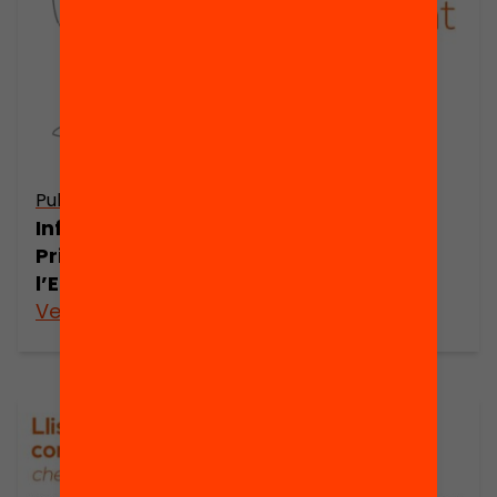
Publicació
Publicació
Infografia.
Lemes de
Principis de
l’Edcamp!
l’Edcamp
Veure’n més
Veure’n més