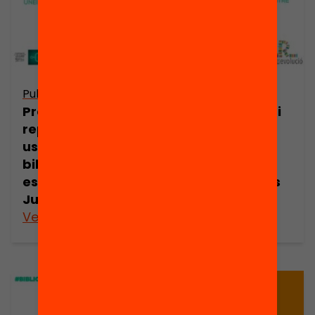
Publicació
Publicació
Presentació: I si
Presentació: I si
repensem els
repensem els
usos de la
usos de la
biblioteca
biblioteca
escolar? Anna
escolar? Carlos
Juan
Ortiz
Veure’n més
Veure’n més