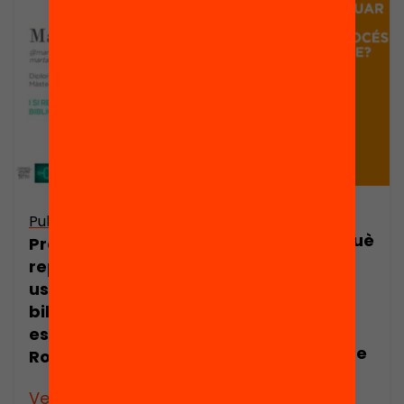
Publicació
Publicació
Presentació: Què
Presentació: I si
significa situar
repensem els
l’estudiant al
usos de la
centre del
biblioteca
procés
escolar? Marta
d’aprenentatge
Roig
?
Veure’n més
Veure’n més