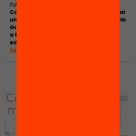
Publicació
Publicació
Com organitzar
Com redissenyar
un edcamp?
les reunions amb
Guia ràpida per
les famílies?
a futurs
edcampers
Veure’n més
Veure’n més