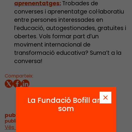
aprenentatges:
Trobades de
converses i aprenentatge col·laboratiu
entre persones interessades en
l’educació, autogestionades, gratuïtes i
obertes. Vols formar part d’un
moviment internacional de
transformació educativa? Suma’t a la
conversa!
Comparteix:
La Fundació Bofill ara
som
publicacions i vídeos
/
publicacions i vídeos del projecte
Vés a publicacions i vídeos