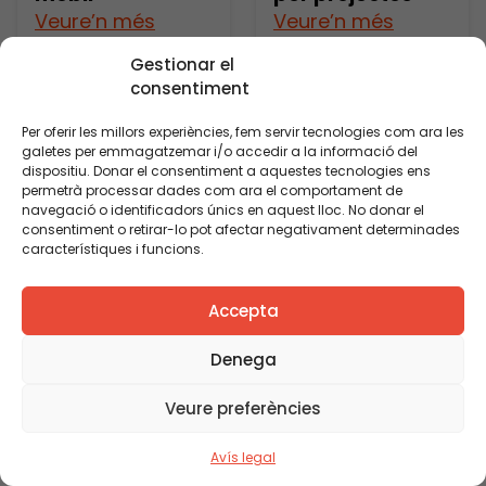
Veure’n més
Veure’n més
Gestionar el
consentiment
Per oferir les millors experiències, fem servir tecnologies com ara les
galetes per emmagatzemar i/o accedir a la informació del
dispositiu. Donar el consentiment a aquestes tecnologies ens
permetrà processar dades com ara el comportament de
navegació o identificadors únics en aquest lloc. No donar el
consentiment o retirar-lo pot afectar negativament determinades
característiques i funcions.
Accepta
Denega
Publicació
Publicació
Veure preferències
Laboratori
Laboratori
Comunitat i
d’Espais
Avís legal