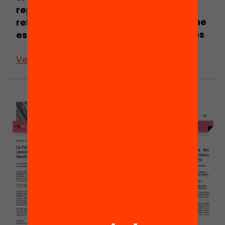
amb
repensar la
l’acompanyame
relació família-
nt d’arquitectes
escola
i dissenyadors
Veure’n més
Veure’n més