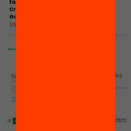
famílies per
famílies per
Cristina
Dolors Gibert
González
Veure’n més
Veure’n més