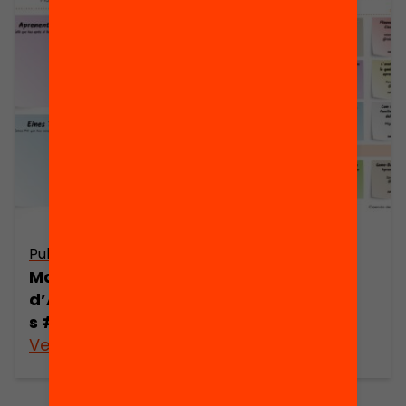
Publicació
Publicació
Mapa
Mapa de
d’Aprenentatge
sessions
s #edcamp
Edcamp
Veure’n més
Veure’n més