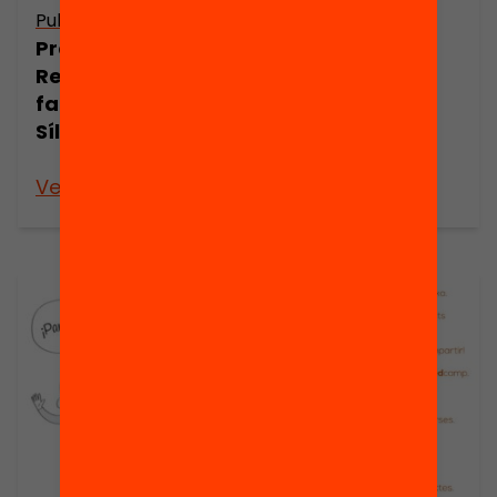
Publicació
Publicació
Presentació:
Presentació:
Reunions
Reunions
famílies per
famílies per
Sílvia Blanch
Susagna
Gonzàlez
Veure’n més
Veure’n més