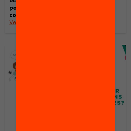
espais educatius
per aprendre i
conviure?
Veure’n més
Veure’n més