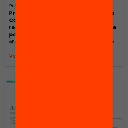
Publicació
Publicació
Presentació:
Presentació: Els
Construcció de
Projectes:
recorreguts
L’alumne centre
personals
de
d’aprenentatge
l’aprenentatge
a primària
Veure’n més
Veure’n més