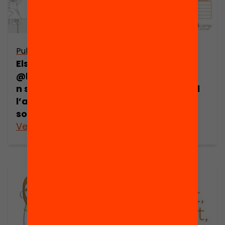
Publicació
Publicació
Els 5 consells de
Guió de les
@kristenswanso
sessions amb
n sobre
definició del rol
l’aprenentatge
de relator
social
Veure’n més
Veure’n més