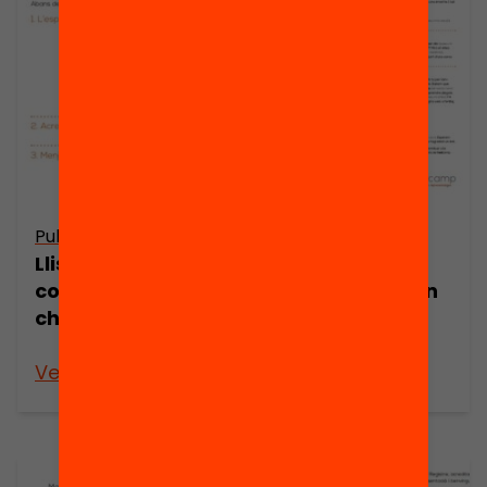
Publicació
Publicació
Llista de
Manual de
comprovació o
comunicació en
checklist
xarxes socials.
Edcamp!
Veure’n més
Veure’n més