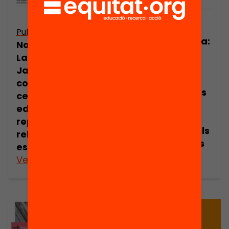
Publicació
Publicació
Nota de premsa:
Nota de premsa:
La Fundació
La Fundació
Jaume Bofill
Jaume Bofill
premia les
convida als
escoles amb les
centres
millors
educatius a
innovacions en
repensar la
el redisseny dels
relació família-
espais escolars
escola
Veure’n més
Veure’n més