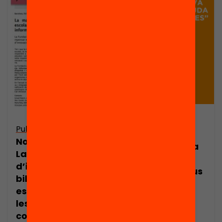
Publicació
Publicació
Presentació:
Nota de premsa:
Capgira la teva
La manca
classe amb
d’inversió en les
l’ajuda dels teus
biblioteques
alumnes
escolars frena
les
competències