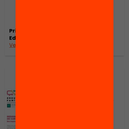
Publicació
Principis de
l’Edcamp
Principios
Edcamp
Veure’n més
Veure’n més