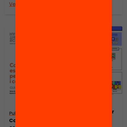
Veure’n més
Veure’n més
Publicació
Com organitzar
Publicació
un Edcamp
Com dissenyar
Online