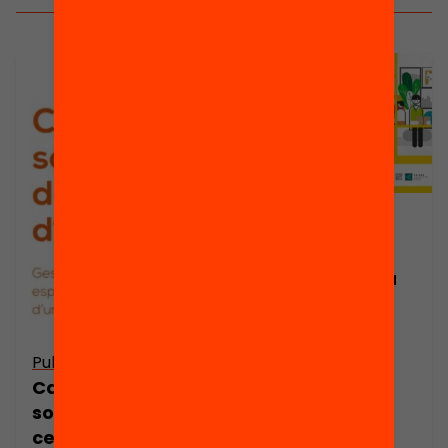
Publicació
Com cocrear
nous usos de la
biblioteca
escolar?
Publicació
Carta de
sol·licitud de
cessió d’espais