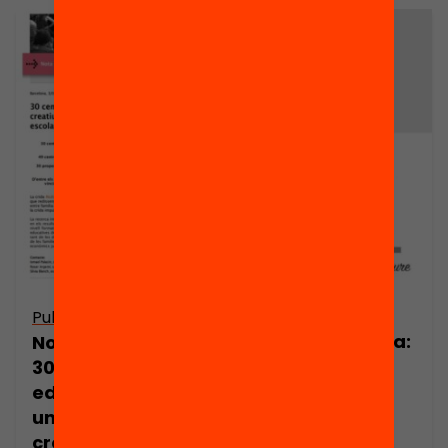
Publicació
Publicació
Nota de premsa:
Nota de premsa:
30 centres
30 centres
educatius
educatius inicien
redissenyaran
un procés
els seus espais
creatiu per