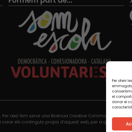
Formem part de...
Per oferir 
emmagatzem
consentime
el comport
donar el c
característ
 Per això fem servir una llicència Creative Commons, llevat qu
r i crear els continguts propis d’aquest web, per a qualsevol 
Ac