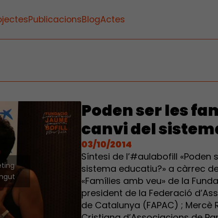
ojectes
Publicacions
Blog
Actes
Poden ser les fa
canvi del sistem
03/10/2014
Síntesi de l’#aulabofill «Poden 
eting
sistema educatiu?» a càrrec d
ingut
«Famílies amb veu» de la Fundaci
president de la Federació d’As
de Catalunya (FAPAC) ; Mercè 
Cristiana d’Associacions de Pa