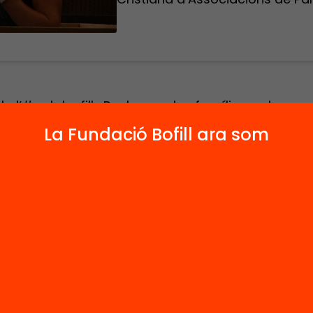
de l’#aulabofill «Poden ser les famílies palanca
el sistema educatiu?» a càrrec de Marta
La Fundació Bofill ara som
irectora del projecte «Famílies amb veu» de l
ó Jaume Bofill; Àlex Castillo, president de la Fe
iacions de Mares i pares d’Alumnes de Catalu
 ; Mercè Rey, presidenta de la Confederació Cr
iacions de Pares d’Alumnes de Catalunya (CC
allejà, representant de l’Asamblea Reusenca d’
us).
evidència que la implicació de pares i mares a l
es positius en els resultats acadèmics dels fills i 