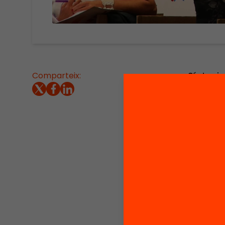
Comparteix:
Síntesi 
canvi d
Comas,d
Fundaci
d’Assoc
(FAPAC)
d’Assoc
LLuís P
(ARA Re
És una 
té efect