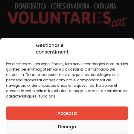
Xarxes Socials
Gestionar el
consentiment
Per oferir les millors experiències, fem servir tecnologies com ara les
TWT
YTB
IG
FB
IN
galetes per emmagatzemar i/o accedir a la informació del
dispositiu. Donar el consentiment a aquestes tecnologies ens
permetrà processar dades com ara el comportament de
navegació o identificadors únics en aquest lloc. No donar el
consentiment o retirar-lo pot afectar negativament determinades
Avís legal
Política de cookies
característiques i funcions.
Creiem que el coneixement s’ha de compartir. Per això
Accepta
fem servir una llicència Creative Commons, llevat que en
algun material indiquem el contrari. Us animem a copiar,
redistribuir, remesclar o transformar i crear els continguts
Denega
propis d’aquest web, per a qualsevol finalitat, inclosa la