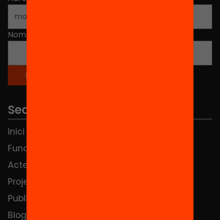
Nom
*
Seccions
Inici
Notícies
Fundació
FAQS
Actes
Hub Social
Projectes
Contacte
Publicacions i vídeos
Blog