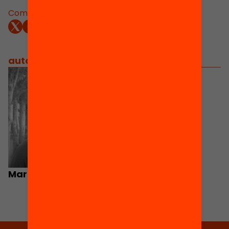
Comparteix:
autors
/
equip implicat
Marcel·lina Bosch