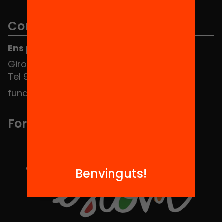
Contacte
Ens pots trobar al Hub Social
Girona 34, interior 08010 Barcelona
Tel 934 588 700
fundacio@equitat.org
Formem part de...
Benvinguts!