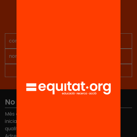
Tria equitat
Rep continguts, iniciatives i
projectes per implicar-te.
No et perdis res
Més de 40.000 persones ja han triat Equitat. Rep
iniciatives, propostes i projectes per millorar la
qualitat de l'educació a Catalunya.
Adreça electrònica
*