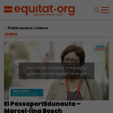
Publicacions i vídeos
video
Feu clic per acceptar màrqueting
galetes i activar aquest contingut
El PassaportEdunauta –
Marcel·lina Bosch