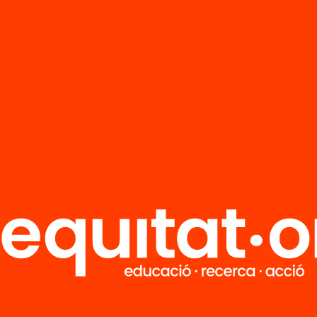
ogia d’aprenentatge per portar tota una din
se.
 Marín
(@immamarin): Fundadora i Directora 
. Experta en l’aplicació del joc a processos edu
ació.
Ripoll
(@oriolripoll): Especialista i autor de jocs 
s educatius, i professor de creació de jocs a Ent
 videojocs de la Universitat de Barcelona.