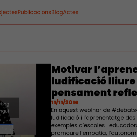
ojectes
Publicacions
Blog
Actes
Motivar l’aprene
ludificació lliur
pensament refle
11/11/2016
eting
En aquest webinar de #debatse
ingut
ludificació i l’aprenentatge des 
exemples d’escoles i educadors
promoure l’empatia, l’autonomia