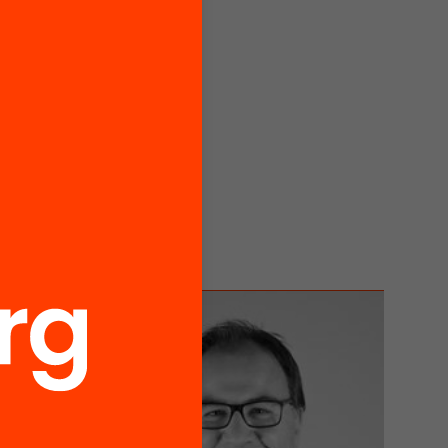
àmica
de
catius i
per a
i, el