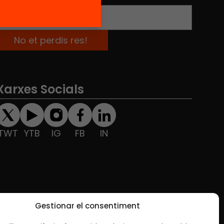
Xarxes Socials
TWT
YTB
IG
FB
IN
Gestionar el consentiment