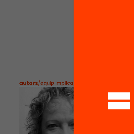
metodol
de clas
–
Imma
Marinva
de form
–
Oriol 
projecte
grau de
autors
/
equip implicat