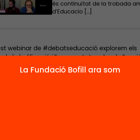
és continuïtat de la trobada am
d’Educacio […]
st webinar de #debatseducació explorem els
s de la ludificació i l’aprenentatge des de l’acció
coneixerem exemples d’escoles i educadors que 
La Fundació Bofill ara som
n a les aules per promoure l’empatia, l’autonomi
.
webinar virtual és continuïtat de la trobada a
or Ross Flatt als Debats d’Educacio del 18/04/2
onar l’escola des del Design Thinking i el Joc
.
 preguntes que pretenem debatre són les seg
 aportar a l’escola el joc i la ludificació
cation)?