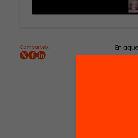
Comparteix:
En aque
principi
joc, i 
aplique
reflexió
Aquest 
profess
Revoluci
Algunes
-Què pot
(Gamifi