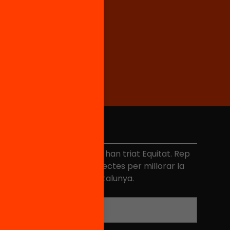
No et perdis res
és de 40.000 persones ja han triat Equitat. Rep
niciatives, propostes i projectes per millorar la
ualitat de l'educació a Catalunya.
Adreça electrònica
*
Nom
*