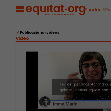
Fundació
Pr
Publicacions i vídeos
video
Feu clic per acceptar màrqu
galetes i activar aquest cont