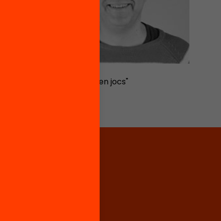
Oriol Ripoll
"Especialista en jocs"