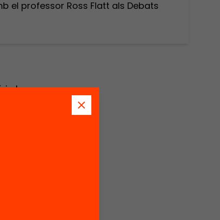
b el professor Ross Flatt als Debats
 i el
els
a i la
mb el
016
üents: