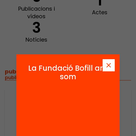
1
Publicacions i
Actes
vídeos
3
Notícies
La Fundació Bofill ara
publicacions i vídeos
/
som
publicacions i vídeos relacionats