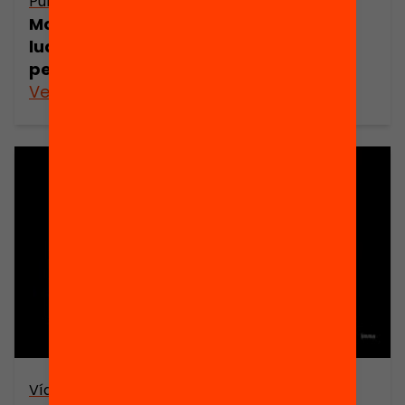
Publicació
Motivar l’aprenentatge des del joc:
ludificació lliure o disseny de
pensament reflexiu? Imma Marín
Veure’n més
Vídeo