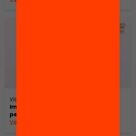
Vídeo
Imma Marín – 3 prioritats educatives
per a la Catalunya d’avui
Veure’n més