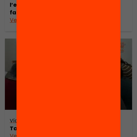
l’educació? Tendències en el lleure
familiar
Veure’n més
Vídeo
Taller dels jocs i el joc – MARINVA
Veure’n més