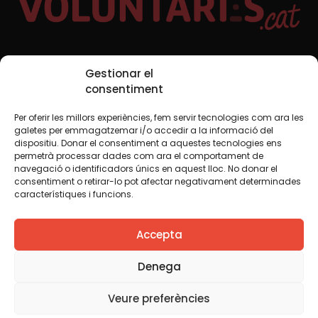
Xarxes Socials
Gestionar el
consentiment
Per oferir les millors experiències, fem servir tecnologies com ara les
TWT
YTB
IG
FB
IN
galetes per emmagatzemar i/o accedir a la informació del
dispositiu. Donar el consentiment a aquestes tecnologies ens
permetrà processar dades com ara el comportament de
navegació o identificadors únics en aquest lloc. No donar el
consentiment o retirar-lo pot afectar negativament determinades
Avís legal
Política de cookies
característiques i funcions.
Creiem que el coneixement s’ha de compartir. Per això
Accepta
fem servir una llicència Creative Commons, llevat que en
algun material indiquem el contrari. Us animem a copiar,
redistribuir, remesclar o transformar i crear els continguts
Denega
propis d’aquest web, per a qualsevol finalitat, inclosa la
comercial. Només us demanem que reconegueu
Veure preferències
l’autoria de la creació original.