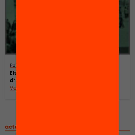
Publicació
Els patis de les escoles: espais
d’oportunitats educatives
Veure’n més
actes
/
actes relacionats