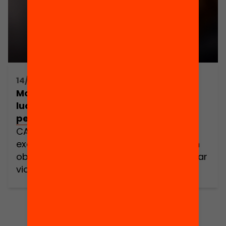
14/10/2016 17:00h - 18:00h
Motivar l’aprenentatge des del joc:
ludificació lliure o disseny de
pensament reflexiu?
CANVI DE DATA: 10/11/16 Acte
exclusivament online Accés gratuït i en
obert a: www.debats.cat Podeu participar
via Twitter: #debatseducacio Aquest
webinari virtual és continuïtat de la
trobada amb el professor Ross Flatt als
Debats Educacio del 18/04/2016:
Revolucionar l’escola des del Design