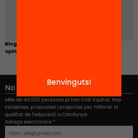
Blog de la Fundació Jaume Bofill. Els experts
opinen! Participa-hi!
Benvinguts!
No et perdis res
Més de 40.000 persones ja han triat Equitat. Rep
iniciatives, propostes i projectes per millorar la
qualitat de l'educació a Catalunya.
Adreça electrònica
*