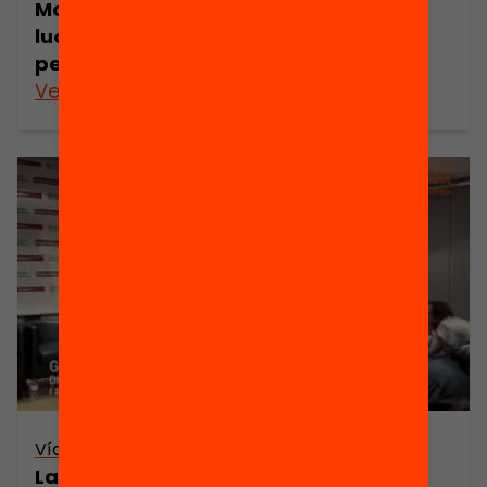
Motivar l’aprenentatge des del joc:
ludificació lliure o disseny de
pensament reflexiu? (seminari web)
Veure’n més
Vídeo
La indústria del lleure canviarà