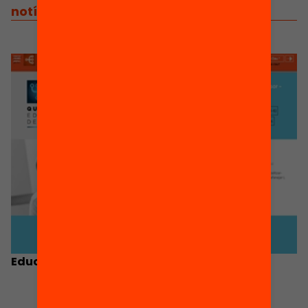
Thinking i el Joc […]
notícies
/
notícies relacionades
Educació Demà. Qui és qui: Imma Marín