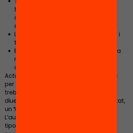
Tenim un únic model d’estudiant o
tenim una tipologia diversa
d’estudiants amb necessitats
diferents?
L’estudiant només estudia o estudia i
treballa?
El model d’universitat s’adapta i dóna
recursos pels diferents perfils
d’estudiants?
Actualment la universitat està pensada
per a l’estudiant que només estudia i
treballa ocasionalment i les dades ens
diuen que aquesta no és la nostra realitat,
un % molt elevat d’estudiants treballa.
L’autor ens parla doncs de diferents
tipologies d’estudiants amb diferents