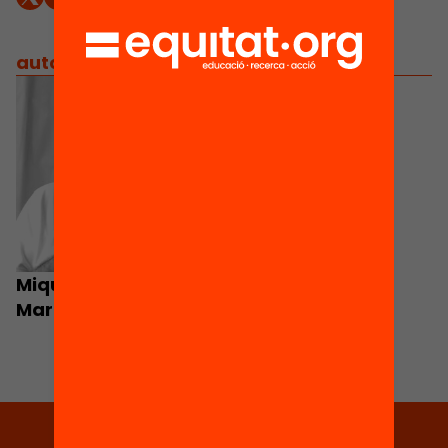
autors
/
equip implicat
Miquel Martínez
Martín