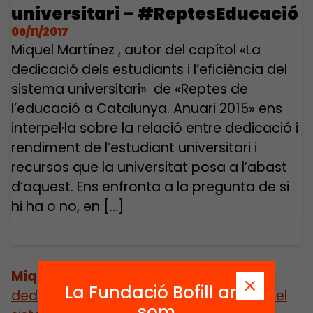
universitari – #ReptesEducació
06/11/2017
Miquel Martínez , autor del capítol «La
dedicació dels estudiants i l’eficiència del
sistema universitari» de «Reptes de
l’educació a Catalunya. Anuari 2015» ens
interpel·la sobre la relació entre dedicació i
rendiment de l’estudiant universitari i
recursos que la universitat posa a l’abast
d’aquest. Ens enfronta a la pregunta de si
hi ha o no, en […]
Miquel Martínez
, autor del capítol
«La
La Fundació Bofill ara
dedicació dels estudiants i l’eficiència del
som