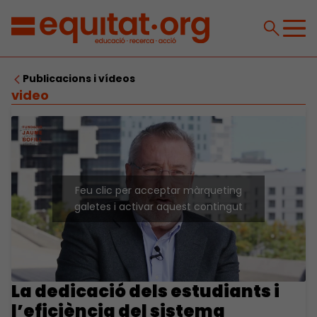
Publicacions i vídeos
video
Feu clic per acceptar màrqueting
galetes i activar aquest contingut
La dedicació dels estudiants i
l’eficiència del sistema