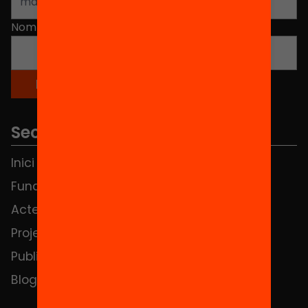
Nom
*
Seccions
Inici
Notícies
Fundació
FAQS
Actes
Hub Social
Projectes
Contacte
Publicacions i vídeos
Blog