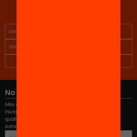
Tria equitat
Rep continguts, iniciatives i
projectes per implicar-te.
No et perdis res
Més de 40.000 persones ja han triat Equitat. Rep
iniciatives, propostes i projectes per millorar la
qualitat de l'educació a Catalunya.
Adreça electrònica
*