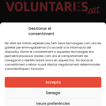
Xarxes Socials
Gestionar el
consentiment
Per oferir les millors experiències, fem servir tecnologies com ara les
TWT
YTB
IG
FB
IN
galetes per emmagatzemar i/o accedir a la informació del
dispositiu. Donar el consentiment a aquestes tecnologies ens
permetrà processar dades com ara el comportament de
navegació o identificadors únics en aquest lloc. No donar el
consentiment o retirar-lo pot afectar negativament determinades
Avís legal
Política de cookies
característiques i funcions.
Creiem que el coneixement s’ha de compartir. Per això
Accepta
fem servir una llicència Creative Commons, llevat que en
algun material indiquem el contrari. Us animem a copiar,
redistribuir, remesclar o transformar i crear els continguts
Denega
propis d’aquest web, per a qualsevol finalitat, inclosa la
comercial. Només us demanem que reconegueu
Veure preferències