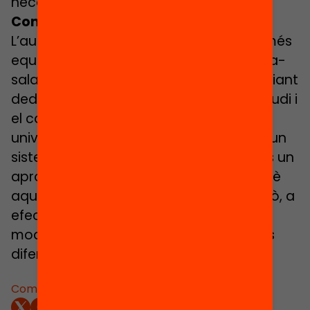
necessitats de recursos.
Com ho resolem doncs?
L’autor parla d’aconseguir un sistema més
equitatiu mitjançant polítiques de beca-
salari. Això implicaria per part de l’estudiant
dedicar el temps màxim possible a l’estudi i
el compromís a un rendiment alt i la
universitat s’hauria de comprometre a un
sistema de finançament que permetés un
aprofitament màxim de recursos perquè
aquesta dedicació pogués ser real i això, a
efectes pràctics, vol dir diversificar els
models d’universitat per adaptar-se als
diferents perfils d’alumnat.
Comparteix: