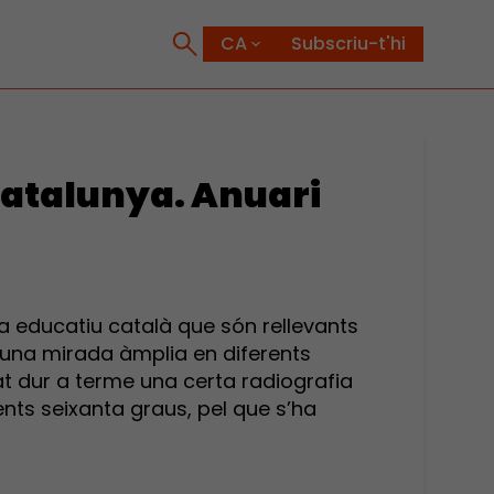
Subscriu-t'hi
Catalunya. Anuari
ma educatiu català que són rellevants
b una mirada àmplia en diferents
at dur a terme una certa radiografia
nts seixanta graus, pel que s’ha