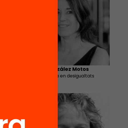
Sheila González Motos
Investigadora en desigualtats
educatives