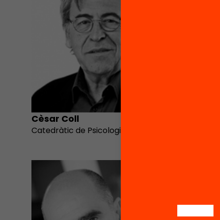
Cèsar Coll
Joan F
Catedràtic de Psicologia UB