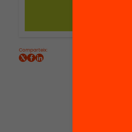
Comparteix:
L’Anuar
català q
sistema
educati
radiogr
seixant
treball
l’educac
científi