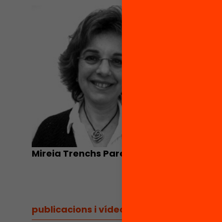
Mireia Trenchs Parera
publicacions i vídeos
/
publicacions i vídeos