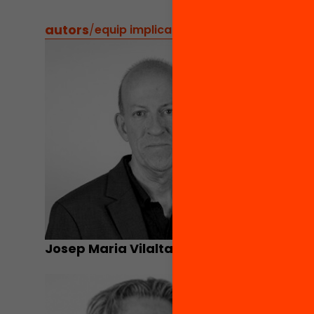
autors
/
equip implicat
Josep Maria Vilalta Verdú
Jordi A