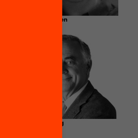
Jordi Nomen
Miquel Puig
economista