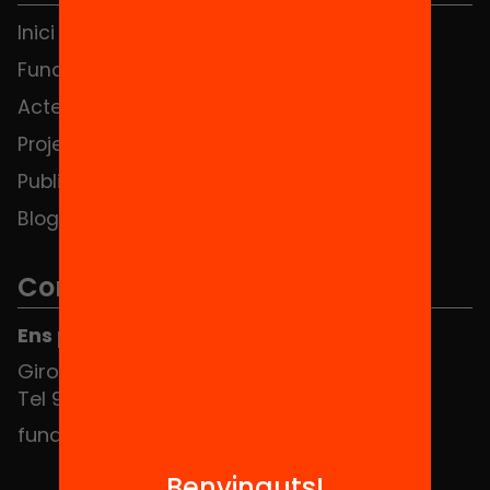
Inici
Notícies
Fundació
FAQS
Actes
Hub Social
Projectes
Contacte
Publicacions i vídeos
Blog
Contacte
Ens pots trobar al Hub Social
Girona 34, interior 08010 Barcelona
Tel 934 588 700
fundacio@equitat.org
Benvinguts!