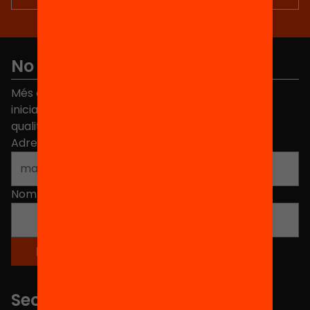
No et perdis res
Més de 40.000 persones ja han triat Equitat. Rep
iniciatives, propostes i projectes per millorar la
qualitat de l'educació a Catalunya.
Adreça electrònica
*
Nom
*
Seccions