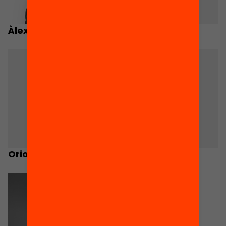
Àlex Castillo
Mercè Rey
Oriol Balancher
Pere Farriols