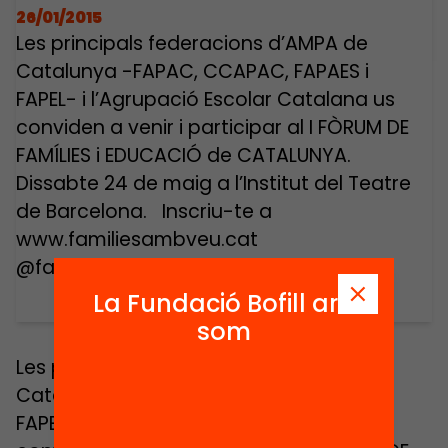
26/01/2015
Les principals federacions d’AMPA de
Catalunya -FAPAC, CCAPAC, FAPAES i
FAPEL- i l’Agrupació Escolar Catalana us
conviden a venir i participar al I FÒRUM DE
FAMÍLIES i EDUCACIÓ de CATALUNYA.
Dissabte 24 de maig a l’Institut del Teatre
de Barcelona. Inscriu-te a
www.familiesambveu.cat
@familiesambveu
La Fundació Bofill ara
som
Les principals federacions d’AMPA de
Catalunya -FAPAC, CCAPAC, FAPAES i
FAPEL- i l’Agrupació Escolar Catalana us