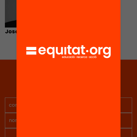
Josep Manuel Prats
Tria equitat
Rep continguts, iniciatives i
projectes per implicar-te.