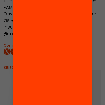
conviden a venir i participar al I FÒRUM DE
FAMÍLIES i EDUCACIÓ de CATALUNYA.
Dissabte 24 de maig a l’Institut del Teatre
de Barcelona.
Inscriu-te a www.familiesambveu.cat
@familiesambveu
Comparteix:
autors
/
equip implicat