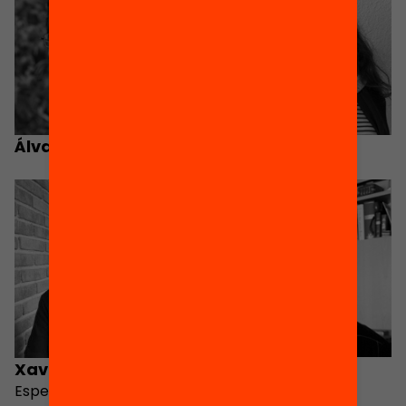
Álvaro Choi
María Gil
Josep Castillo
Xavier Chavarria
Especialista en