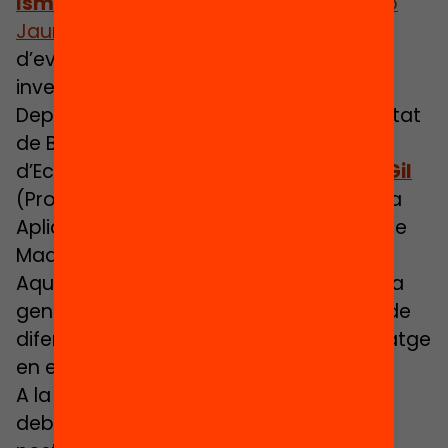
Ismael Palacín
, Director de la
Fundació
Jaume Bofill
. Partirà de la revisió
d’evidències que ha elaborat els
investigadors
Álvaro Choi
(Professor al
Departament d’Economia de la Universitat
de Barcelona i investigador a l’Institut
d’Economia de Barcelona (IEB) i
María Gil
(Professora al Departament d’Economia
Aplicada de la Universidad Autónoma de
Madrid).
Aquest nou informe sintetitza l’evidència
generada per recerques i avaluacions de
diferents països sobre l’efecte del lideratge
en els resultats de l’alumnat.
A la segona part de l’acte, dedicada al
debat i a l’aterratge de la temàtica al