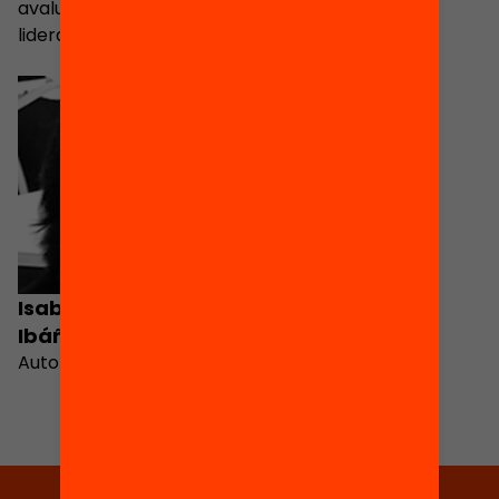
avaluació educativa i
lideratge escolar
Isabel Sánchez
Ibáñez
Autor