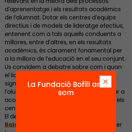
rellevant en la millora dels processos
d’aprenentatge i els resultats acadèmics
de l’alumnat. Dotar els centres d’equips
directius i de models de lideratge efectius,
entenent com a tals aquells conduents a
millores, entre d’altres, en els resultats
acadèmics, és clarament fonamental per
a la millora de l’educació en el seu conjunt.
Us convidem a debatre sobre com i quan
el lideratge impacta de manera
significativa sobre l’aprenentatge de
La Fundació Bofill ara
l’alumnat i quines mesures poden ajudar a
som
aconseguir un lideratge més efectiu en els
centres educatius.
El debat, que serà presentat per
Marc
Balaguer
, Director d’
Ivàlua
, i moderat per