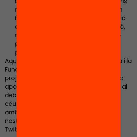
centres educatius? Cal establir criteris
més estrictes per a la selecció? Com
fer del lideratge escolar una professió
atractiva, en termes de contractació,
remuneració, incentius, organització
professional i oportunitats
professionals?
Aquest debat està organitzat per Ivàlua i la
Fundació Jaume Bofill en el marc del
projecte
Què funciona en educació
, una
aposta per aportar evidència científica al
debat sobre la política i la pràctica
educativa, connectant el rigor analític
amb els reptes educatius plantejats al
nostre país.
Twitter:
#Eduevidències