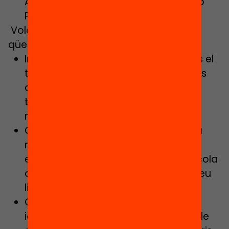
Associació de Directius de l’Educació
Pública de Catalunya.
Volem debatre amb els participants
qüestions com ara:
Influeix en el rendiment dels alumnes el
tipus de lideratge que es practica als
diferents centres educatius? Quins
tipus de lideratge tenen un impacte
més significatiu?
Com promoure i donar suport a una
major distribució del lideratge, més
enllà dels directors i directores d’escola
ajudant als consells escolars en el seu
lideratge?
Quins requisits haurien de complir
idealment els directors i directores de