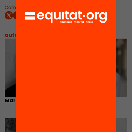
Comparteix:
autors
/
equip implicat
Marc Balaguer Puig
Ismael Palacín
Director