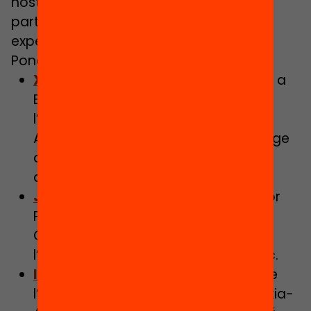
nostre context, comptarem amb la
participació especial dels següents
experts:
Ponents:
Xavier Chavarría
, Inspector en cap a
Barcelona Ciutat i president de
l’European Forum on Educational
Administration sota el títol “El lideratge
de centre afecta el rendiment
acadèmic dels alumnes?”
Josep Castillo i Adrián
, Coordinador
Postgrau en Direcció Estratègica de
Centres Docents per a Ia Innovació i
l’Èxit Educatiu de la Universitat de Vic.
Isabel Sánchez Ibáñez
, Directora de
l’Escola Rius i Taulet i presidenta d’Axia-