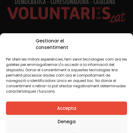
Xarxes Socials
Gestionar el
consentiment
Per oferir les millors experiències, fem servir tecnologies com ara les
TWT
YTB
IG
FB
IN
galetes per emmagatzemar i/o accedir a la informació del
dispositiu. Donar el consentiment a aquestes tecnologies ens
permetrà processar dades com ara el comportament de
navegació o identificadors únics en aquest lloc. No donar el
consentiment o retirar-lo pot afectar negativament determinades
Avís legal
Política de cookies
característiques i funcions.
Creiem que el coneixement s’ha de compartir. Per això
Accepta
fem servir una llicència Creative Commons, llevat que en
algun material indiquem el contrari. Us animem a copiar,
redistribuir, remesclar o transformar i crear els continguts
Denega
propis d’aquest web, per a qualsevol finalitat, inclosa la