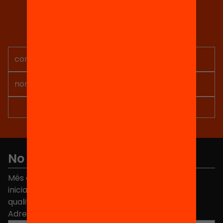
Tria equitat
Rep continguts, iniciatives i
projectes per implicar-te.
No et perdis res
Més de 40.000 persones ja han triat Equitat. Rep
iniciatives, propostes i projectes per millorar la
qualitat de l'educació a Catalunya.
Adreça electrònica
*