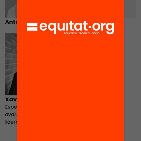
Antoni Giner
Miquel Amor
Xavier Chavarria
Especialista en
avaluació educativa i
lideratge escolar