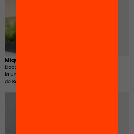
Miquel Àngel Alegre
Emma Garcia
Doctor en Sociologia per
la Universitat Autònoma
de Barcelona