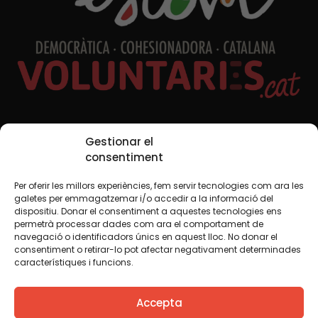
Xarxes Socials
Gestionar el
consentiment
Per oferir les millors experiències, fem servir tecnologies com ara les
TWT
YTB
IG
FB
IN
galetes per emmagatzemar i/o accedir a la informació del
dispositiu. Donar el consentiment a aquestes tecnologies ens
permetrà processar dades com ara el comportament de
navegació o identificadors únics en aquest lloc. No donar el
consentiment o retirar-lo pot afectar negativament determinades
Avís legal
Política de cookies
característiques i funcions.
Creiem que el coneixement s’ha de compartir. Per això
Accepta
fem servir una llicència Creative Commons, llevat que en