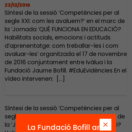
23/12/2016
Síntesi de la sessió ‘Competències per al
segle XXI: com les avaluem?’ en el marc de
la ‘Jornada ‘QUÈ FUNCIONA EN EDUCACIÓ?
Habilitats socials, emocions i actituds
d’aprenentatge: com treballar-les i com
avaluar-les’ organitzada el 17 de novembre
de 2016 conjuntament entre Ivàlua i la
Fundació Jaume Bofill. #EduEvidències En el
vídeo intervenen: […]
Síntesi de la sessió ‘Competències per al
segle XXI: com les avaluem?’ en el marc de
la ‘Jornada ‘QUÈ FUNCIONA EN EDUCACIÓ?
La Fundació Bofill ara