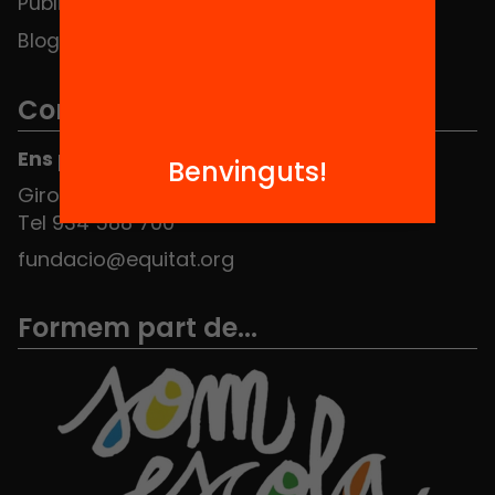
Publicacions i vídeos
Blog
Contacte
Ens pots trobar al Hub Social
Benvinguts!
Girona 34, interior 08010 Barcelona
Tel 934 588 700
fundacio@equitat.org
Formem part de...