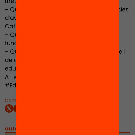
metacognitives: com avaluar-les?
– Què podem aprendre de les experiències
d’avaluació que s’han dut a terme a
Catalunya?
– Quines estratègies i instruments
funcionen per avaluar-les?
– Quines mesures caldria impulsar a nivell
de centres o des de les polítiques
educatives per poder avaluar-les?
A Twitter: @FundacioBofill @Ivalua_Cat
#EduEvidències.
Comparteix:
autors
/
equip implicat