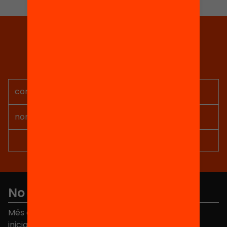
Tria equitat
Rep continguts, iniciatives i
projectes per implicar-te.
No et perdis res
Més de 40.000 persones ja han triat Equitat. Rep
iniciatives, propostes i projectes per millorar la