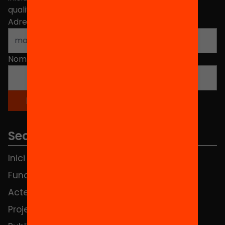
qualitat de l'educació a Catalunya.
Adreça electrònica
*
Nom
*
Seccions
Inici
Notícies
Fundació
FAQS
Actes
Hub Social
Projectes
Contacte