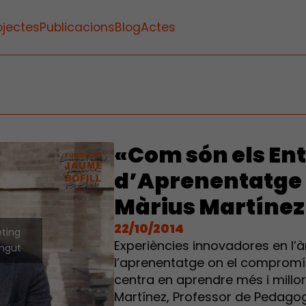
ojectes
Publicacions
Blog
Actes
«Com són els En
d’Aprenentatge 
Màrius Martínez
22/10/2014
eting
Experiències innovadores en l’à
ingut
l’aprenentatge on el compromí
centra en aprendre més i millo
Martínez, Professor de Pedagog