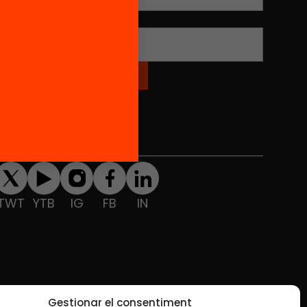
Nom
*
Xarxes Socials
TWT
YTB
IG
FB
IN
Gestionar el consentiment