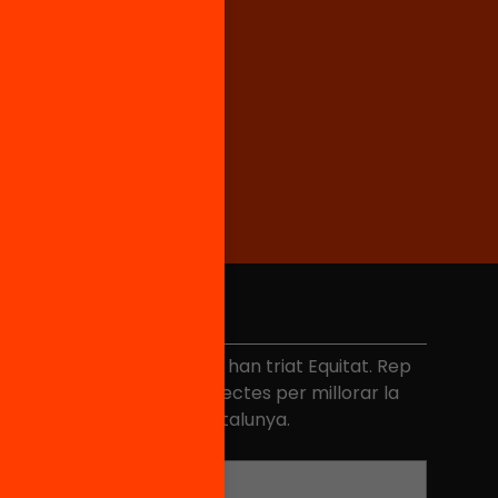
No et perdis res
és de 40.000 persones ja han triat Equitat. Rep
niciatives, propostes i projectes per millorar la
ualitat de l'educació a Catalunya.
Adreça electrònica
*