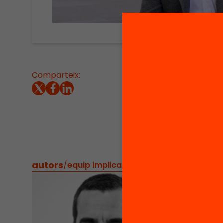
Comparteix:
Experiè
l’apren
educati
d’apren
Univers
autors
/
equip implicat