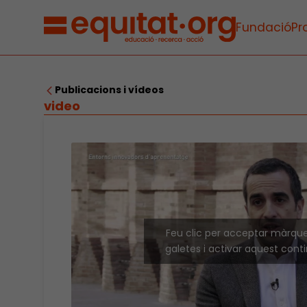
Fundació
Pr
Publicacions i vídeos
video
Feu clic per acceptar màrqu
galetes i activar aquest cont