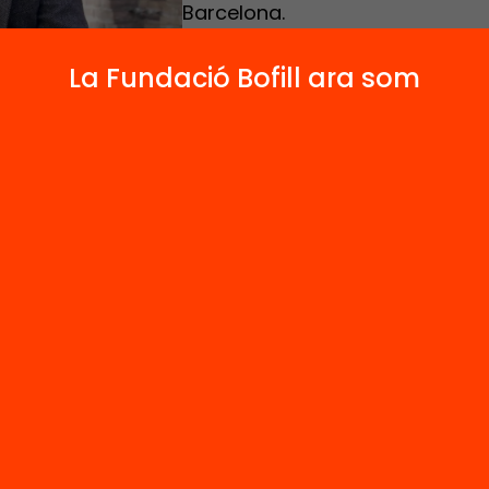
Barcelona.
La Fundació Bofill ara som
ncies innovadores en l’àmbit català de lideratg
entatge on el compromís de tota la comunitat
va es centra en aprendre més i millors condici
entatge. Màrius Martínez, Professor de Pedagog
itat Autònoma de Barcelona.