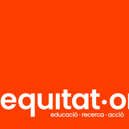
Tria equitat
Rep continguts, iniciatives i projectes
per implicar-te.