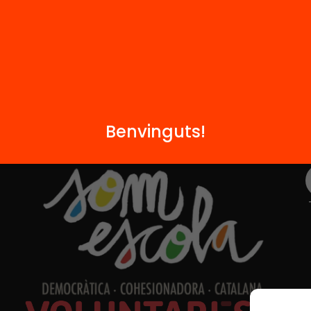
Contacte
Benvinguts!
Formem part de...