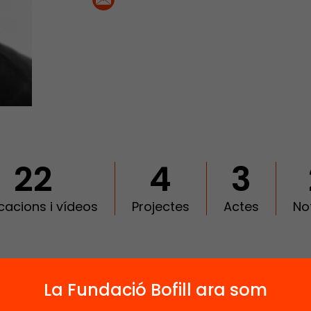
22
4
3
cacions i vídeos
Projectes
Actes
No
 relacionats
La Fundació Bofill ara som