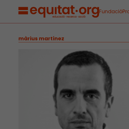
Fundació
Pr
màrius martínez