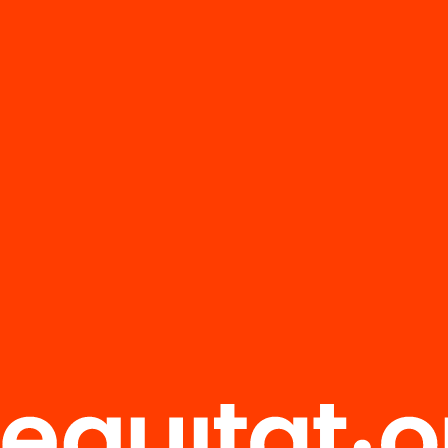
Qui és i com viu
l’estudiantat
universitari avu
Resum 2a part
ció
a reflexió
agògica podem
a propòsit dels
ltats de PISA?
’n més
Veure’n més