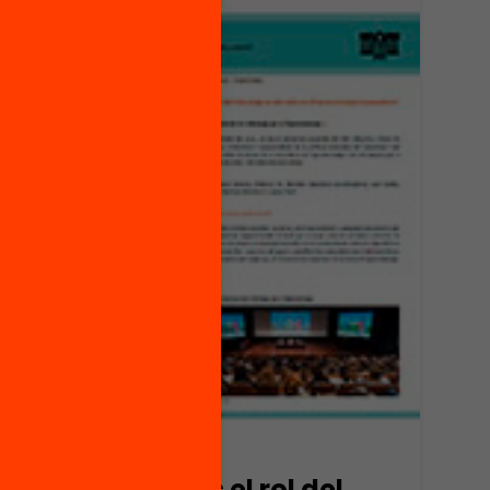
Publicació
Quin és el rol del