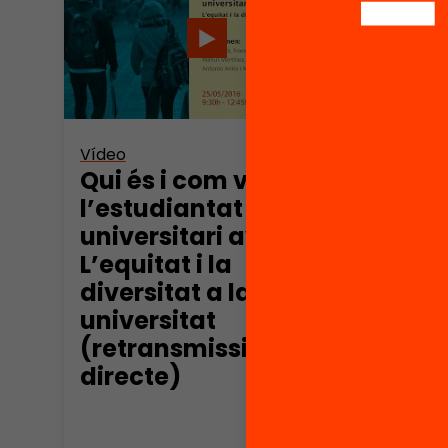
Vídeo
Vídeo
Qui és i com viu
El r
l’estudiantat
l’or
universitari avui?
acce
L’equitat i la
equi
diversitat a la
qual
universitat
Mart
(retransmissió en
directe)