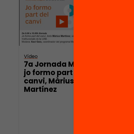
Vídeo
Vídeo
7a Jornada Magnet:
El c
jo formo part del
– Mà
canvi, Màrius
Martínez