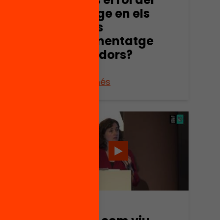
lideratge en els
entorns
e
d’aprenentatge
ants
innovadors?
Veure’n més
Vídeo