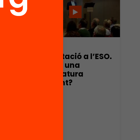
Vídeo
L’orientació a l’ESO.
Encara una
assignatura
pendent?
O