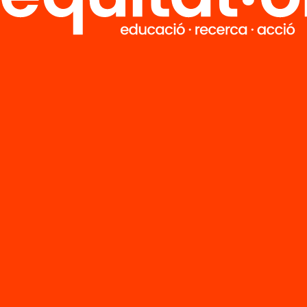
epte de
ientació
ssible,
tativa i de
itat – Màrius
ínez
Publicació
Presentació:
Després de l’ES