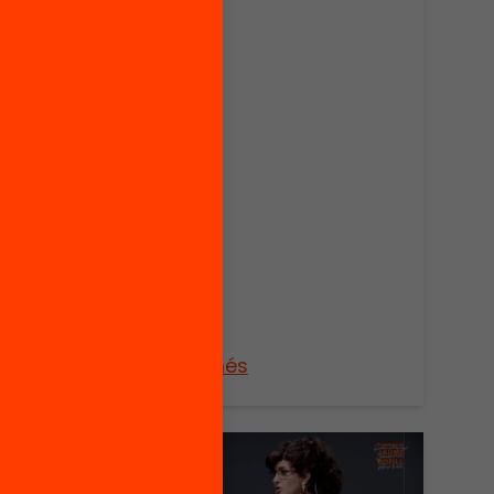
la
e
e de
i
Veure’n més