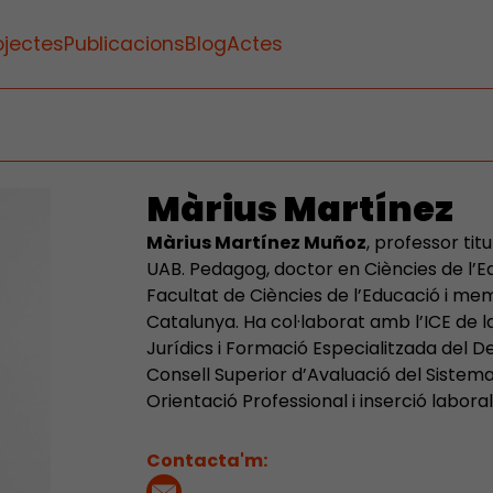
ojectes
Publicacions
Blog
Actes
Màrius Martínez
Màrius Martínez Muñoz
, professor tit
UAB. Pedagog, doctor en Ciències de l’E
Facultat de Ciències de l’Educació i me
Catalunya. Ha col·laborat amb l’ICE de la
Jurídics i Formació Especialitzada del De
Consell Superior d’Avaluació del Sistem
Orientació Professional i inserció laboral
Contacta'm: