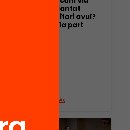
Qui és i com viu
l’estudiantat
i?
universitari avui?
Resum 1a part
Veure’n més