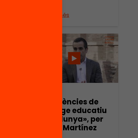
Veure’n més
Vídeo
«Experiències de
lideratge educatiu
a Catalunya», per
Màrius Martínez