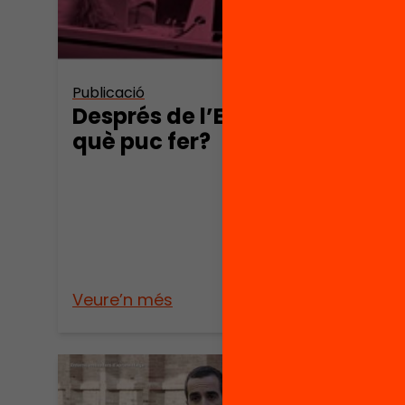
Publica
Publicació
Recu
Després de l’ESO
Apor
què puc fer?
Fun
Bofil
Llei
qual
prof
Cat
Veure’n més
Veure