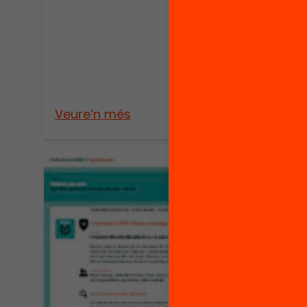
Veure’n més
Veure