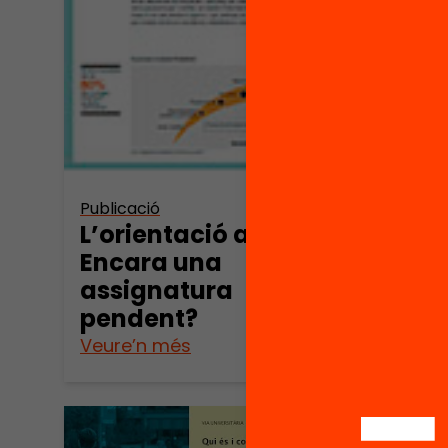
Publica
Publicació
Quin
L’orientació a l’ESO.
ped
Encara una
fer 
assignatura
resu
pendent?
Veure’n més
Veure