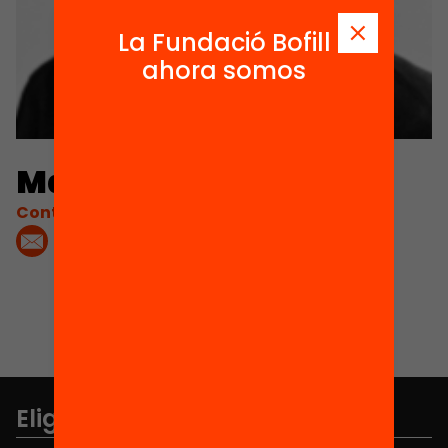
La Fundació Bofill
ahora somos
Màrius Martínez
Contacta'm:
Elige equidad