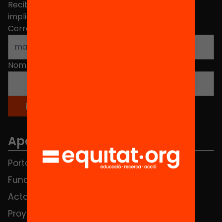
Recibe contenidos, iniciativas y proyectos para
implicarte.
Correo electrónico
*
Nombre
*
Apartados
Portada
FAQS
Fundación
HUB Social
Actos
Contacto
Proyectos