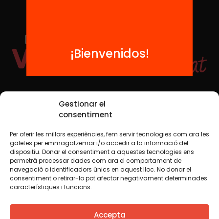
¡Bienvenidos!
Redes sociales
Gestionar el
consentiment
Per oferir les millors experiències, fem servir tecnologies com ara les
TWT
YTB
IG
FB
IN
galetes per emmagatzemar i/o accedir a la informació del
dispositiu. Donar el consentiment a aquestes tecnologies ens
permetrà processar dades com ara el comportament de
navegació o identificadors únics en aquest lloc. No donar el
consentiment o retirar-lo pot afectar negativament determinades
Aviso legal
Política de cookies
característiques i funcions.
Creemos que el conocimiento debe compartirse. Por eso
Accepta
utilizamos una licencia Creative Commons, salvo que en