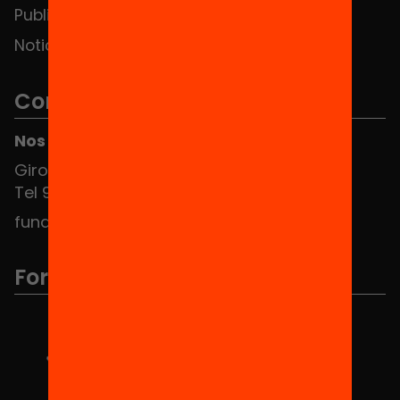
Publicaciones y vídeos
Noticias
Contacto
Nos puedes encontrar en el HUB Social
Girona 34, interior 08010 Barcelona
Tel 934 588 700
fundacio@equitat.org
Formamos parte de...