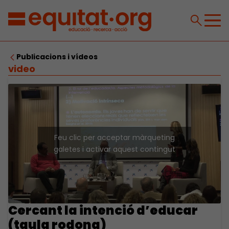
Publicacions i vídeos
video
Feu clic per acceptar màrqueting
galetes i activar aquest contingut
Cercant la intenció d’educar
(taula rodona)