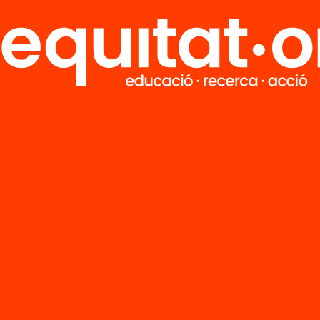
M
Notícies
i
FAQS
q
Hub Social
Contacte