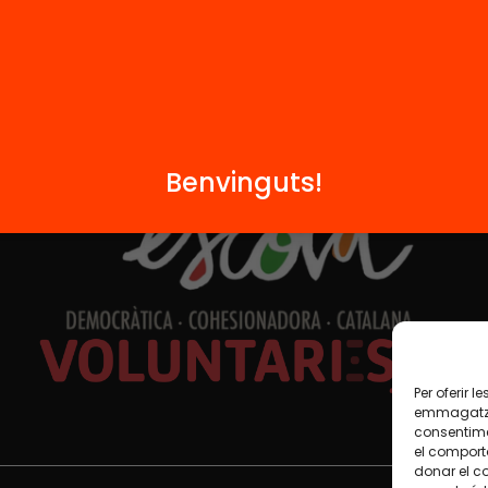
Formem part de...
Benvinguts!
Per oferir 
emmagatzem
consentime
el comport
donar el c