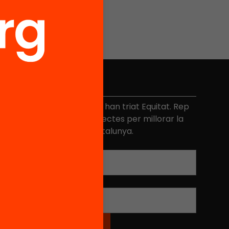
No et perdis res
és de 40.000 persones ja han triat Equitat. Rep
niciatives, propostes i projectes per millorar la
ualitat de l'educació a Catalunya.
Adreça electrònica
*
Nom
*