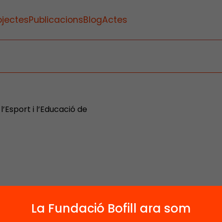
ojectes
Publicacions
Blog
Actes
l’Esport i l’Educació de
La Fundació Bofill ara som