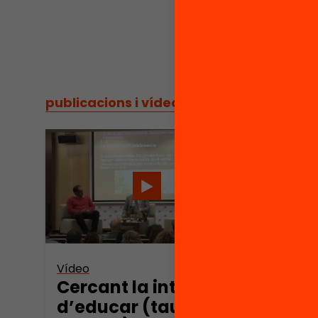
publicacions i vídeos
/
publicacions i vídeos
Vídeo
Cercant la intenció
d’educar (taula