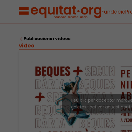
Fundació
Pr
Publicacions i vídeos
video
Feu clic per acceptar màrqu
galetes i activar aquest cont