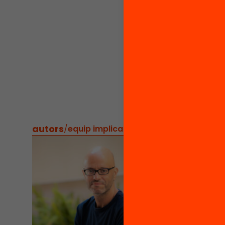
esco
Cons
traj
Cons
cont
Cons
l’a
autors
/
equip implicat