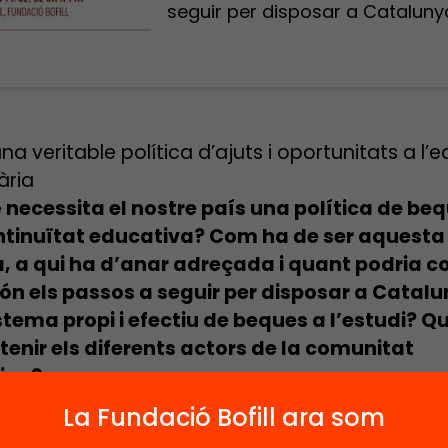
seguir per disposar a Cataluny
na veritable política d’ajuts i oportunitats a l’
ària
 necessita el nostre país una política de be
ontinuïtat educativa? Com ha de ser aquesta
a, a qui ha d’anar adreçada i quant podria c
ón els passos a seguir per disposar a Catal
stema propi i efectiu de beques a l’estudi? Qu
tenir els diferents actors de la comunitat
iva?
, a Catalunya, el percentatge de joves que van
La Fundació Bofill ara som
ar prematurament els estudis (16,9%) es dup