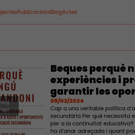
ojectes
Publicacions
Blog
Actes
Beques perquè n
experiències i p
garantir les opo
08/02/2024
eting
Cap a una veritable política d’a
ingut
secundària Per què necessita e
per a la continuïtat educativa?
ha d’anar adreçada i quant pod