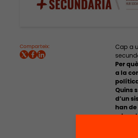
Comparteix:
Cap a u
secund
Per què
a la c
polític
Quins s
d’un si
han de 
educat
El 2022
abandon