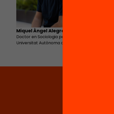
Miquel Àngel Alegre
Laura 
Doctor en Sociologia per la
Analista 
Universitat Autònoma de Barcelona
projectes