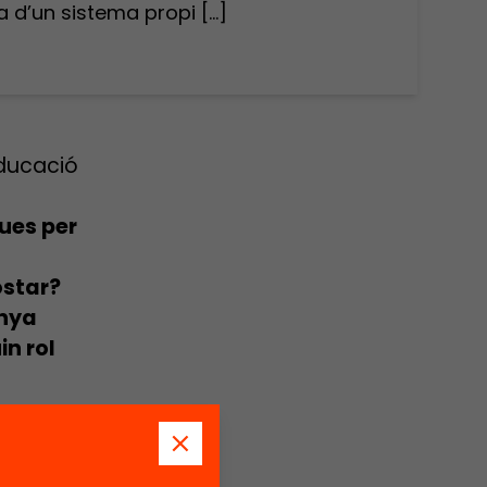
a d’un sistema propi […]
educació
ques per
ostar?
unya
in rol
licava