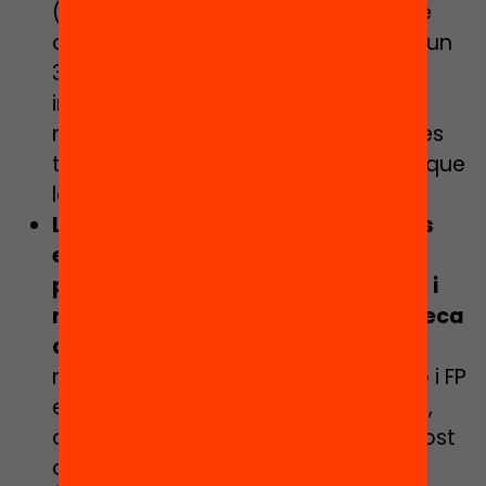
(23,4%) i molt inferior al percentatge
d’infants i joves en risc de pobresa (un
31,7% el 2022). c) Els països que
inverteixen més en beques tenen
menys desigualtats educatives i unes
taxes d’abandonament més baixes que
la resta.
L’any 2022 hi havia 106.161 alumnes
entre 3r d’ESO i 2n de secundària
postobligatòria en risc de pobresa i
només 28.324 disposaven d’una beca
de suport a l’estudi (beca MEFP).
A
més, la beca del Ministeri d’Educació i FP
els atorga uns minsos 1.500€ anuals,
que no cobreixen ni de bon tros el cost
d’oportunitat de seguir estudiant.