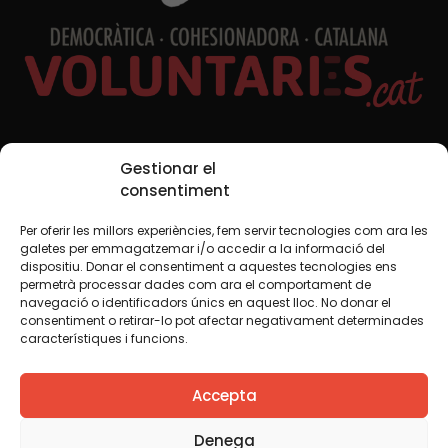
Xarxes Socials
Gestionar el
consentiment
Per oferir les millors experiències, fem servir tecnologies com ara les
TWT
YTB
IG
FB
IN
galetes per emmagatzemar i/o accedir a la informació del
dispositiu. Donar el consentiment a aquestes tecnologies ens
permetrà processar dades com ara el comportament de
navegació o identificadors únics en aquest lloc. No donar el
consentiment o retirar-lo pot afectar negativament determinades
Avís legal
Política de cookies
característiques i funcions.
Creiem que el coneixement s’ha de compartir. Per això
Accepta
fem servir una llicència Creative Commons, llevat que en
algun material indiquem el contrari. Us animem a copiar,
redistribuir, remesclar o transformar i crear els continguts
Denega