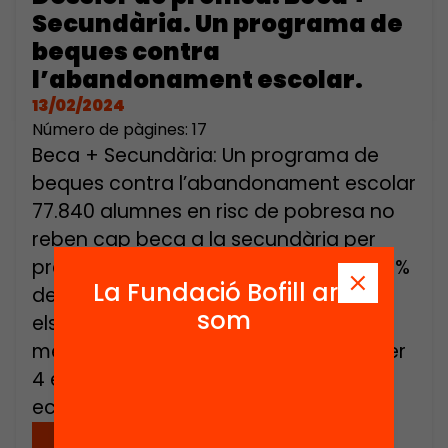
Secundària. Un programa de
beques contra
l’abandonament escolar.
13/02/2024
Número de pàgines: 17
Beca + Secundària: Un programa de
beques contra l’abandonament escolar
77.840 alumnes en risc de pobresa no
reben cap beca a la secundària per
prevenir l’abandonament escolar El 14%
La Fundació Bofill ara
dels joves abandona prematurament
som
els estudis, un percentatge entre els
més alts d’Europa que es multiplica per
4 entre els joves amb menys recursos
econòmics. L’any […]
Descarregar