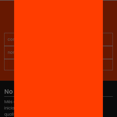
Tria equitat
Rep continguts, iniciatives i
projectes per implicar-te.
No et perdis res
Més de 40.000 persones ja han triat Equitat. Rep
iniciatives, propostes i projectes per millorar la
qualitat de l'educació a Catalunya.