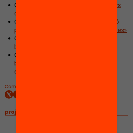
Consulta el post «
Més beques, menys
abandonament escolar prematur»
Consulta el post «
Beques i orientació
per allargar les trajectòries educatives»
Consulta el post
«Després de l’ESO,
beques per continuar estudiant»
Consulta el post «
Un accés fàcil a
beques per reduir l’abandonament
escolar prematur»
Comparteix:
projectes relacionats