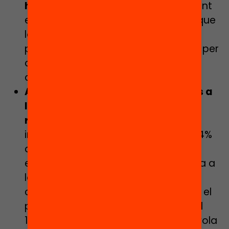
havia fet durant l’ESO
i principalment
en acabar 4t d’ESO. Això demostra que
la transició cap als ensenyaments
postobligatoris és un moment crític per
a l’abandonament prematur i cal
acompanyar el jovent.
A Catalunya, la política de beques a
l’estudi té un caràcter molt
residual:
a) El curs 2020-2021, la
inversió en beques representa un 3,4%
del total de la despesa pública en
educació, percentatge que ens situa a
la cua dels països europeus. b) Al
conjunt dels estudis no universitaris, el
percentatge d’alumnat becat és del
16,9%, per sota de la mitjana espanyola