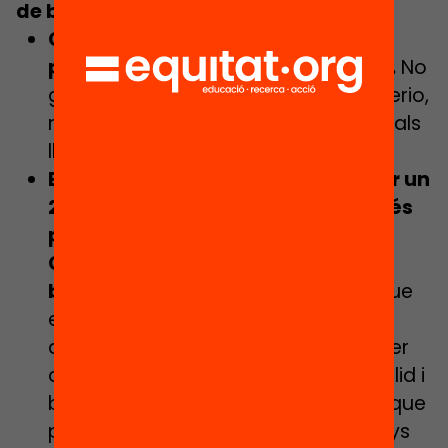
de beques més avançats
Catalunya no disposa d’un model
propi de beca a la postobligatòria.
No
gestiona l’aportació que fa el Ministerio,
ni n’incrementa la partida ni l’ajusta als
llindars de pobresa propis.
El Govern espanyol va incrementar un
20% la partida de beques el 2023 i és
previst que transfereixi a la
Generalitat el seu programa de
beques a la postobligatòria.
Cal que
el Govern català i el Departament
d’Educació aprofitin la conjuntura per
articular un programa de beques sòlid i
ben dotat a l’educació secundària, que
posi el focus en l’alumnat amb menys