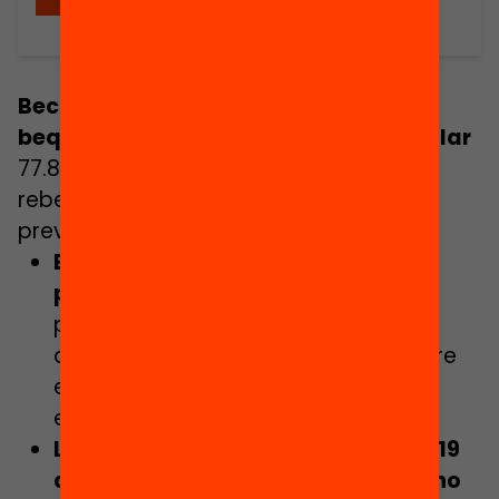
Beca + Secundària: Un programa de
beques contra l’abandonament escolar
77.840 alumnes en risc de pobresa no
reben cap beca a la secundària per
prevenir l’abandonament escolar
El 14% dels joves abandona
prematurament els estudis
, un
percentatge entre els més alts
d’Europa que es multiplica per 4 entre
els joves amb menys recursos
econòmics.
L’any 2020, el 61% de l’alumnat de 19
anys que havia deixat els estudis ho