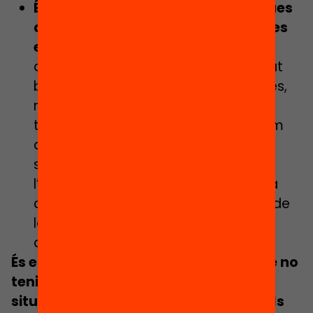
És necessari un programa de beques
que redueixi el percentatge de joves
en risc de pobresa
que, per
desconeixement o per la complexitat
burocràtica del procediment d’accés,
no sol·liciten l’ajut: el fenomen non-
take-up (NTU). Tot i que no disposem
de dades ni d’anàlisis específiques
sobre l’abast del non-take-up en
l’àmbit educatiu, aquest fenomen fa
que, per exemple, l’any 2021 ni el 6% de
les persones pobres a Catalunya
accedís a l’Ingrés Mínim Vital.
És el moment que Catalunya passi de no
tenir una política pròpia de beques a
situar-se entre els països amb models