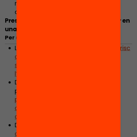
recursos, que té més risc
d’abandonament prematur.
Presentem una proposta per avançar en
una política de beques per l’equitat
Per saber-ne més:
Llegeix la notícia
77.840 alumnes en risc
de pobresa no reben cap beca a la
secundària per prevenir
l’abandonament escolar
.
Descarrega l’informe executiu de la
proposta
«Beca + Secundària. Un
programa de beques per a la
continuïtat educativa en clau
d’equitat».
Descarrega
el dossier de premsa
complet.