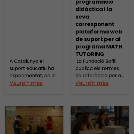
programació
didàctica i la
seva
corresponent
plataforma web
de suport per al
programa MATH
TUTORING
A Catalunya el
La Fundació Bofill
suport educatiu ha
publica els termes
experimentat, en les
de referència per a
darreres dècades,
Veure’n més
la contractació del
Veure’n més
una presència cada
servei de
vegada major en el
programació
temps no lectiu de
didàctica i la seva
molts infants i joves.
corresponent
Un dels principals
plataforma web de
objectius d’aquestes
suport per al
iniciatives és reduir
programa MATH