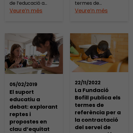
de l’educació a
termes de
Catalunya a través
Veure’n més
referència de la
Veure’n més
de la recerca, els
convocatòria de
debats i la creació
subcontractació del
de programes i
servei de recollida
metodologies
de dades per a
innovadores.
l’avaluació del
Treballem des de la
programa
independència, la
Pentabilities a
cooperació, el
Catalunya. Podeu
compromís i el rigor
veure els termes de
amb una extensa
referència
22/11/2022
05/02/2019
xarxa de
actualitzats aquí.
La Fundació
El suport
professionals i
Bofill publica els
educatiu a
col·laboradors que,
termes de
debat: explorant
com nosaltres,
referència per a
reptes i
pensen que el
la contractació
propostes en
coneixement crític
del servei de
clau d’equitat
pot […]