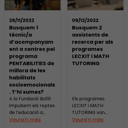
el fracàs escolar i
TUTORING, en el
millorar l’èxit
marc del Projecte
educatiu,
TP_TS-20220531-1-
28/11/2022
09/12/2022
especialment
«Projectes educatius
Busquem 1
Busquem 2
d’aquells infants i
que reforcen
tècnic/a
assistents de
joves que es troben
l’efectivitat de
d’acompanyam
recerca per als
en situacions de
l’Ingrés Mínim Vital:
ent a centres pel
programes
major vulnerabilitat
Lecxit, Math Tutoring
programa
LECXIT i MATH
social […]
i Pentabilities»,
PENTABILITIES de
TUTORING
subvencionat pel
millora de les
Ministeri d’Inclusió,
habilitats
[…]
socioemocionals
. T’hi sumes?
A la Fundació Bofill
Els programes
impulsem els reptes
LECXIT i MATH
de l’educació a
TUTORING van
Catalunya a través
Veure’n més
dirigits a alumnat de
Veure’n més
de la recerca, els
4t i 6è de primària