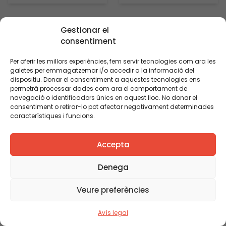
debats i la creació
que encara no han
de programes i
consolidat la
Gestionar el
metodologies
competència
consentiment
innovadores.
lectora i
Treballem des de la
matemàtica. A
Per oferir les millors experiències, fem servir tecnologies com ara les
independència, la
través d’un
galetes per emmagatzemar i/o accedir a la informació del
dispositiu. Donar el consentiment a aquestes tecnologies ens
cooperació, el
recolzament
permetrà processar dades com ara el comportament de
compromís i el rigor
extraescolar d’un
navegació o identificadors únics en aquest lloc. No donar el
amb una extensa
cop a la setmana a
consentiment o retirar-lo pot afectar negativament determinades
05/07/2023
característiques i funcions.
xarxa de
través d’una
Acaba el
professionals i
mentoria lectora
projecte de
col·laboradors que,
voluntària 1-a-1 i una
Accepta
suport
com nosaltres,
tutoria matemàtica
socioeducatiu
pensen que el
en petit grup de 3/4
Denega
que ha arribat a
coneixement crític
infants, es busca […]
Veure preferències
pot […]
més d’11.500
alumnes de 230
Avís legal
centres