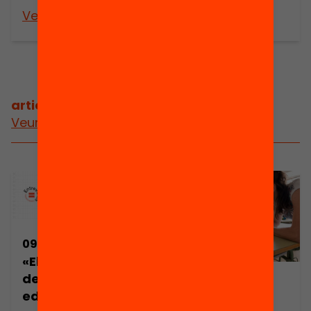
Veure’n més
Veure’n més
articles relacionats
Veure més articles
09/12/2022
«Els programes
de suport
09/10/2020
educatiu poden
Quines