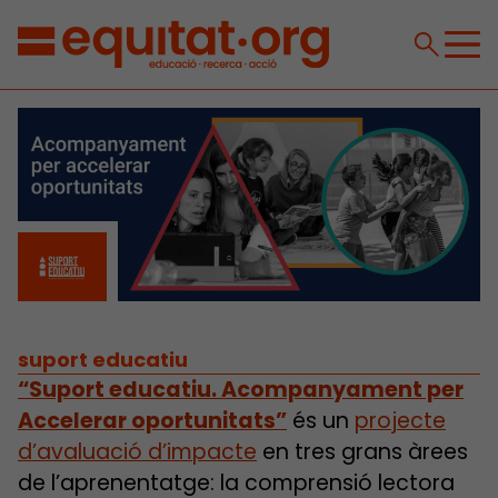
suport educatiu
“Suport educatiu. Acompanyament per
Accelerar oportunitats”
és un
projecte
d’avaluació d’impacte
en tres grans àrees
de l’aprenentatge: la comprensió lectora