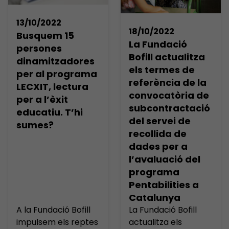
àmplia trajectòria
trajectòria en el
en el camp de la
camp de
13/10/2022
investigació
l’assessorament i
18/10/2022
Busquem 15
quantitativa en
mentoria en entorns
La Fundació
persones
entorns educatius.
educatius de
Bofill actualitza
dinamitzadores
Es tanca així la
màxima
els termes de
per al programa
convocatòria
complexitat, així
referència de la
LECXIT, lectura
oberta i s’agraeix a
com en
convocatòria de
per a l’èxit
les altres entitats
metodologies
subcontractació
educatiu. T’hi
participants el seu
d’observació activa
del servei de
sumes?
[…]
a l’aula. Es tanca així
recollida de
la […]
dades per a
l’avaluació del
programa
Pentabilities a
Catalunya
A la Fundació Bofill
La Fundació Bofill
impulsem els reptes
actualitza els