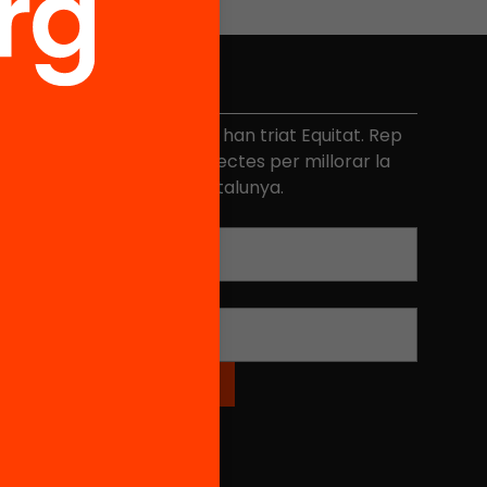
No et perdis res
és de 40.000 persones ja han triat Equitat. Rep
niciatives, propostes i projectes per millorar la
ualitat de l'educació a Catalunya.
Adreça electrònica
*
Nom
*