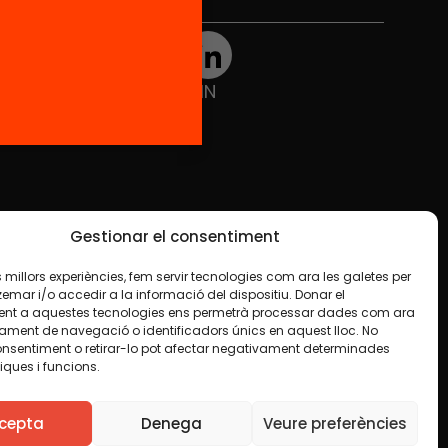
Xarxes Socials
TWT
YTB
IG
FB
IN
Gestionar el consentiment
les millors experiències, fem servir tecnologies com ara les galetes per
ar i/o accedir a la informació del dispositiu. Donar el
nt a aquestes tecnologies ens permetrà processar dades com ara
ament de navegació o identificadors únics en aquest lloc. No
onsentiment o retirar-lo pot afectar negativament determinades
iques i funcions.
e en algun material indiquem el contrari. Us animem
finalitat, inclosa la comercial. Només us demanem que
cepta
Denega
Veure preferències