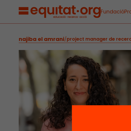
Fundació
Pr
najiba el amrani
/
project manager de recerc