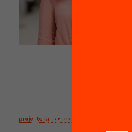
projectes
/
projectes relacionats