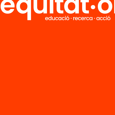
M
Notícies
i
FAQS
q
Hub Social
Contacte