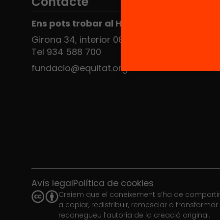
Contacte
Ens pots trobar al Hub Social
Girona 34, interior 08010 Barcelona
Tel 934 588 700
fundacio@equitat.org
Avís legal
Política de cookies
Creiem que el coneixement s’ha de compartir.
a copiar, redistribuir, remesclar o transforma
reconegueu l’autoria de la creació original.