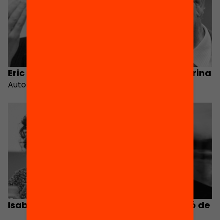
Eric Debarbieux
José Antonio Marina
Autor
Autor
Isabel Solé
Josep M. Mominó de
la Iglesia