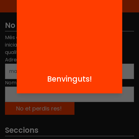
No et perdis res
Més de 40.000 persones ja han triat Equitat. Rep
iniciatives, propostes i projectes per millorar la
qualitat de l'educació a Catalunya.
Adreça electrònica
*
Benvinguts!
Nom
*
Seccions