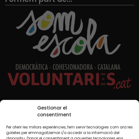
Xarxes Socials
Gestionar el
consentiment
Per oferir les millors experiències, fem servir tecnologies com ara les
TWT
YTB
IG
FB
IN
galetes per emmagatzemar i/o accedir a la informació del
dispositiu. Donar el consentiment a aquestes tecnologies ens