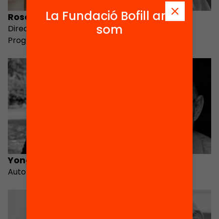
La Fundació Bofill ara
Roser Argemí
David Istance
som
Director of the Magnet
Program
Yong Zhao
Robert Kozma B.
Autor
Autor