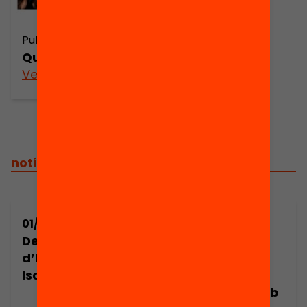
Publicació
Què hem après?
Veure’n més
notícies relacionades
01/10/2014
01/10/2014
Debat
Recull de
d’Educació amb
materials del
Isabel Solé
Debat
d’Educació amb