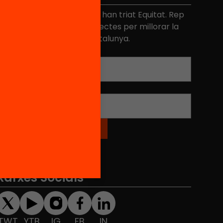
és de 40.000 persones ja han triat Equitat. Rep
niciatives, propostes i projectes per millorar la
ualitat de l'educació a Catalunya.
Adreça electrònica
*
Nom
*
Xarxes Socials
TWT
YTB
IG
FB
IN