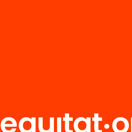
4
Publicacions i vídeos
 relacionats
Vídeo
l Solé: La
Isabel Solé: La
petència
competència