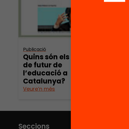
lect
per 
l’ap
Publicació
Quins són els reptes
de futur de
l’educació a
Catalunya?
Veure’n més
Veure
Seccions