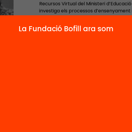
Recursos Virtual del Ministeri d’Educació
investiga els processos d’ensenyament
lectora al llarg de l’escolaritat. La seva
L’ensenyament de la comprensió lectora:
La Fundació Bofill ara som
rebre el Premi Extraordinari de Doctorat
i va ser guardonada amb el IX Premi d’Ed
del treball de recerca continuat sobre 
cursos de formació i conferències, i ha pub
articles a revistes acadèmiques i de div
L’ensenyament de la comprensió lectora.
lectura (Graó, 1992).
Contacta'm: