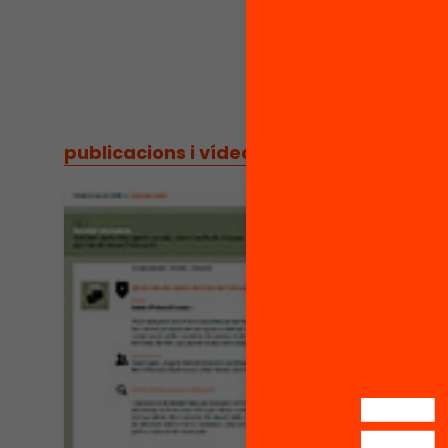
publicacions i vídeos
/
publicacions i vídeos
Vídeo
Isabe
com