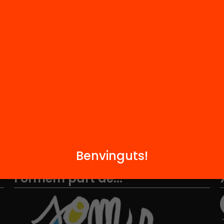
M
Notícies
i
FAQS
q
Hub Social
Contacte
Benvinguts!
Formem part de...