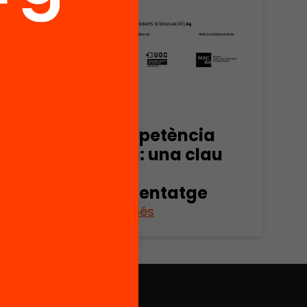
au
Publicació
La competència
lectora: una clau
per a
l’aprenentatge
Veure’n més
No et perdis res