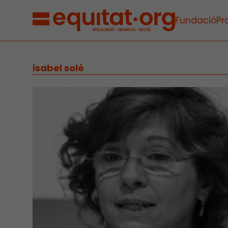
Fundació
Pr
isabel solé