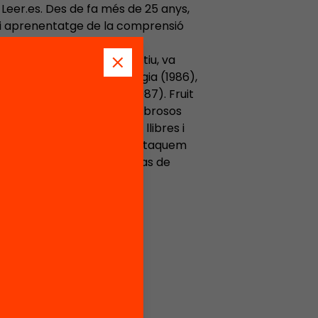
 Leer.es. Des de fa més de 25 anys,
 i aprenentatge de la comprensió
 recerca de doctorat,
 un punt de vista interactiu, va
 de la Facultat de Psicologia (1986),
ucació ‘Josep Pallach’ (1987). Fruit
la lectura, ha impartit nombrosos
licat llibres, capítols de llibres i
ulgació, entre els quals destaquem
 (CEAC, 1987) i Estrategias de