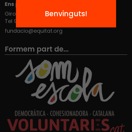
Ens pots trobar al Hub Social
Benvinguts!
Girona 34, interior 08010 Barcelona
Tel 934 588 700
fundacio@equitat.org
Formem part de...