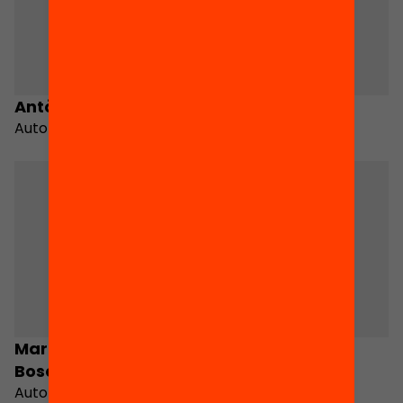
Antònia Amengual
Sandra Astudillo
Autora
Autora
Maria de la Pau
Blanca Callén
Bosch
Autora
Autora