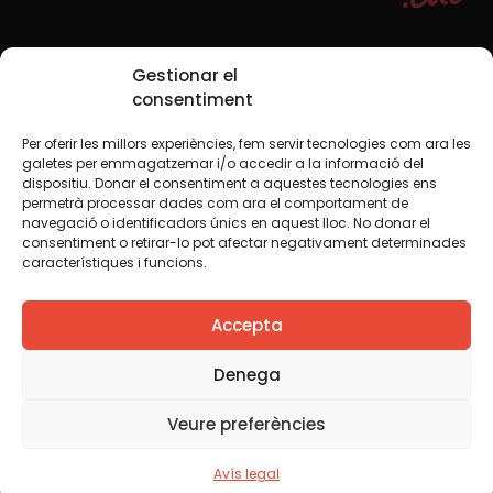
Xarxes Socials
Gestionar el
consentiment
Per oferir les millors experiències, fem servir tecnologies com ara les
TWT
YTB
IG
FB
IN
galetes per emmagatzemar i/o accedir a la informació del
dispositiu. Donar el consentiment a aquestes tecnologies ens
permetrà processar dades com ara el comportament de
navegació o identificadors únics en aquest lloc. No donar el
consentiment o retirar-lo pot afectar negativament determinades
Avís legal
Política de cookies
característiques i funcions.
Creiem que el coneixement s’ha de compartir. Per això
Accepta
fem servir una llicència Creative Commons, llevat que en
algun material indiquem el contrari. Us animem a copiar,
redistribuir, remesclar o transformar i crear els continguts
Denega
propis d’aquest web, per a qualsevol finalitat, inclosa la
comercial. Només us demanem que reconegueu
Veure preferències
l’autoria de la creació original.
Avís legal