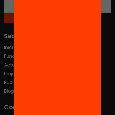
Seccions
Inici
Notícies
Fundació
FAQS
Actes
Hub Social
Projectes
Contacte
Publicacions i vídeos
Blog
Contacte