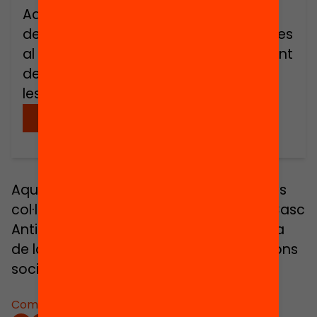
Aquesta recerca analitza la situació
dels col·lectius de persones immigrades
al Casc Antic de Barcelona des del punt
de vista de la participació ciutadana i
les relacions socials i culturals.
Descarregar
Aquesta recerca analitza la situació dels
col·lectius de persones immigrades al Casc
Antic de Barcelona des del punt de vista
de la participació ciutadana i les relacions
socials i culturals.
Comparteix: