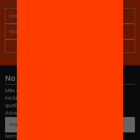
projectes per implicar-te.
No et perdis res
Més de 40.000 persones ja han triat Equitat. Rep
iniciatives, propostes i projectes per millorar la
qualitat de l'educació a Catalunya.
Adreça electrònica
*
Nom
*