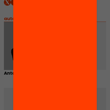
autors
/
equip implicat
Antoni Verger
Albert Terrones
Autor