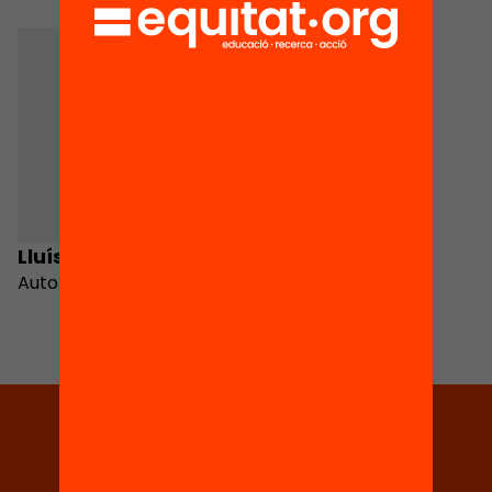
Lluís Garzón
Autor
Tria equitat
Rep continguts, iniciatives i