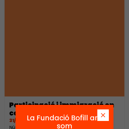
Participació i immigració en
contextos pluriculturals
La Fundació Bofill ara
31/01/2003
som
Número de pàgines: 132