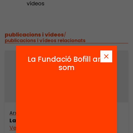
vídeos
publicacions i vídeos
/
publicacions i vídeos relacionats
La Fundació Bofill ara
som
Arxiu
La solidaritat en moviment
Veure’n més