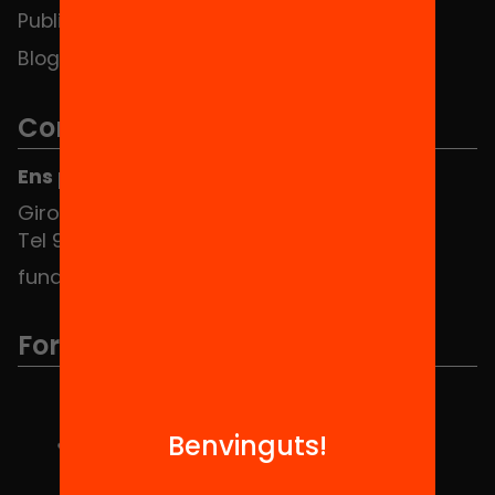
Publicacions i vídeos
Blog
Contacte
Ens pots trobar al Hub Social
Girona 34, interior 08010 Barcelona
Tel 934 588 700
fundacio@equitat.org
Formem part de...
Benvinguts!