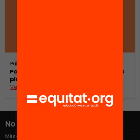
Publicació
Participació i immigració en contextos
pluriculturals
Veure’n més
No et perdis res
Més de 40.000 persones ja han triat Equitat. Rep