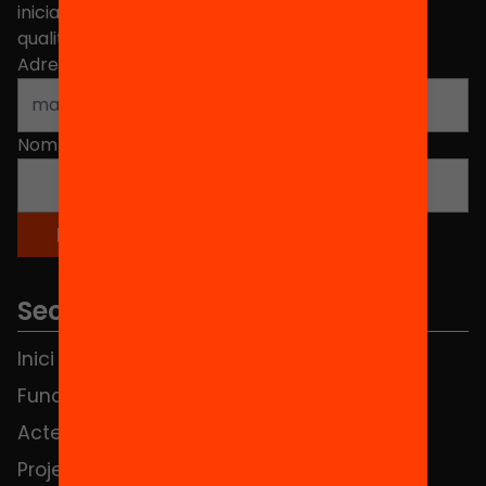
iniciatives, propostes i projectes per millorar la
qualitat de l'educació a Catalunya.
Adreça electrònica
*
Nom
*
Seccions
Inici
Notícies
Fundació
FAQS
Actes
Hub Social
Projectes
Contacte