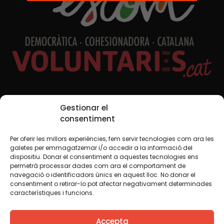
Xarxes Socials
Gestionar el
consentiment
Per oferir les millors experiències, fem servir tecnologies com ara les
TWT
YTB
IG
FB
IN
galetes per emmagatzemar i/o accedir a la informació del
dispositiu. Donar el consentiment a aquestes tecnologies ens
permetrà processar dades com ara el comportament de
navegació o identificadors únics en aquest lloc. No donar el
consentiment o retirar-lo pot afectar negativament determinades
Avís legal
Política de cookies
característiques i funcions.
Creiem que el coneixement s’ha de compartir. Per això
Accepta
fem servir una llicència Creative Commons, llevat que en