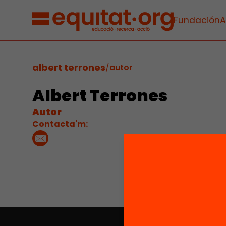
Fundación
A
albert terrones
/
autor
Albert Terrones
Autor
Contacta'm: