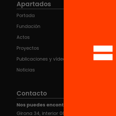
Apartados
Portada
Fundación
Actos
Proyectos
Publicaciones y vídeos
Noticias
Contacto
Nos puedes encontrar en el HUB Social
Girona 34, interior 08010 Barcelona