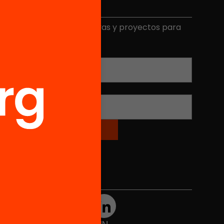
Elige equidad
ecibe contenidos, iniciativas y proyectos para
mplicarte.
Correo electrónico
*
Nombre
*
Redes sociales