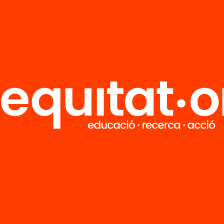
R
FAQS
i
HUB Social
Contacto
Formamos parte de...