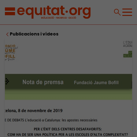
Publicacions i vídeos