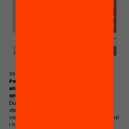
26/09/2018 08:00h - 13:00h
Per invertir més i millor. On han d’anar
els recursos en educació els propers
anys?
Durant la crisi econòmica es va reduir la
despesa pública en educació, cosa que
va empitjorar les condicions d’educabilitat
i treball d’alumnes i docents. En un