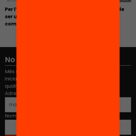
Per l’èxit dels centres desafavorits: Com ha de
ser una política per a les escoles d’alta
complexitat?
No et perdis res
Més de 40.000 persones ja han triat Equitat. Rep
iniciatives, propostes i projectes per millorar la
qualitat de l'educació a Catalunya.
Adreça electrònica
*
Nom
*