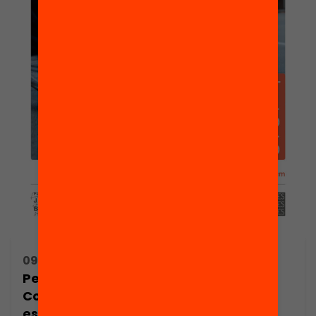
09/10/2019 17:00h - 19:00h
Per l’èxit dels centres desafavorits:
Com ha de ser una política per a les
escoles d’alta complexitat?