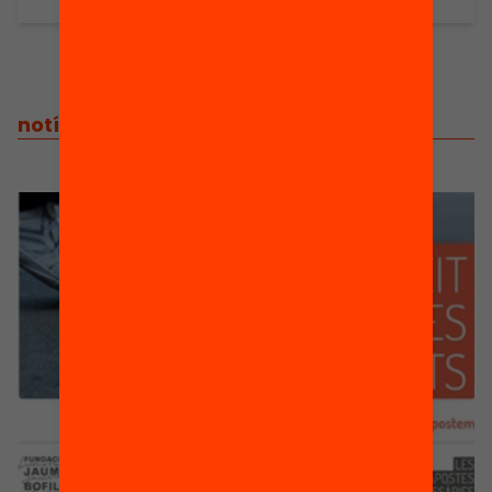
escenari de recuperació econòmica, hem
d’apostar per augmentar la inversió
pública en educació, però sobretot fer-la
més eficient. Només així podrem
consolidar un sistema educatiu de
notícies
/
notícies relacionades
qualitat i equitat. […]