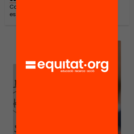
Com ha de ser una política per a les
escoles d’alta complexitat?