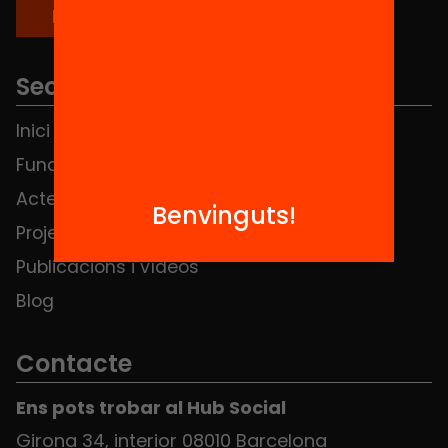
Seccions
Inici
Notícies
Fundació
FAQS
Actes
Hub Social
Benvinguts!
Projectes
Contacte
Publicacions i vídeos
Blog
Contacte
Ens pots trobar al Hub Social
Girona 34, interior 08010 Barcelona