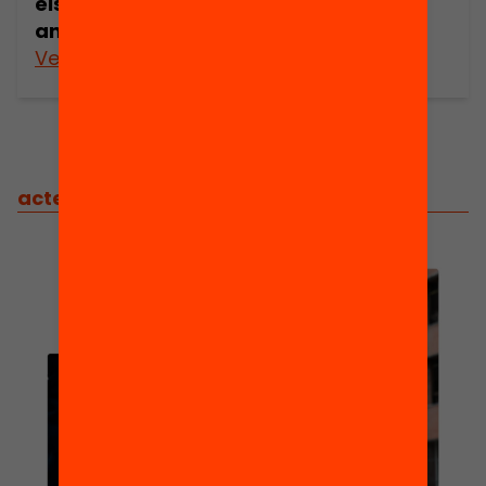
els recursos en educació els propers
anys?
Veure’n més
actes
/
actes relacionats