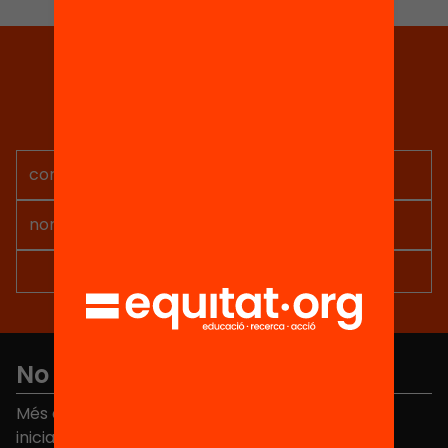
Tria equitat
Rep continguts, iniciatives i
projectes per implicar-te.
No et perdis res
Més de 40.000 persones ja han triat Equitat. Rep
iniciatives, propostes i projectes per millorar la