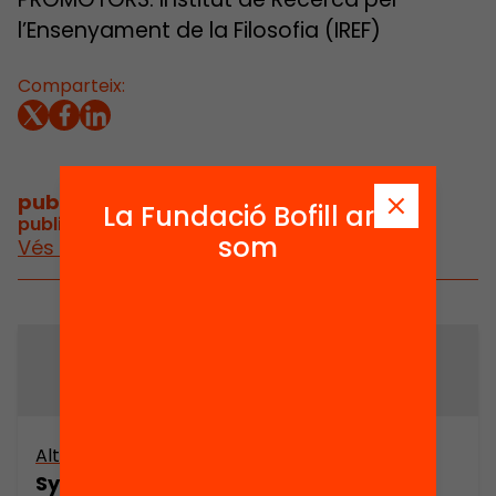
l’Ensenyament de la Filosofia (IREF)
Comparteix:
publicacions i vídeos
/
La Fundació Bofill ara
publicacions i vídeos relacionats
som
Vés a publicacions i vídeos
Altres arxius
Arxiu
Symposion
La filosofia