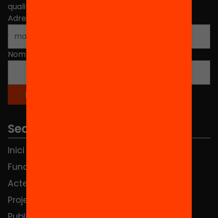
qualitat de l'educació a Catalunya.
Adreça electrònica
*
Nom
*
Seccions
Inici
Notícies
Fundació
FAQS
Actes
Hub Social
Projectes
Contacte
Publicacions i vídeos