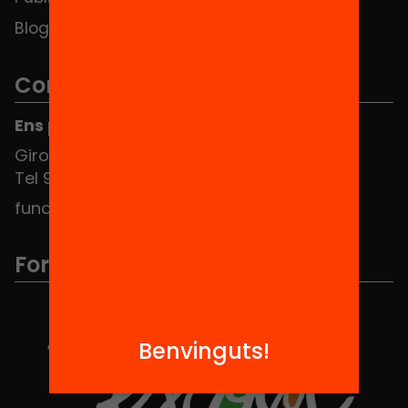
Blog
Contacte
Ens pots trobar al Hub Social
Girona 34, interior 08010 Barcelona
Tel 934 588 700
fundacio@equitat.org
Formem part de...
Benvinguts!