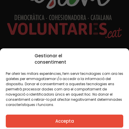
Xarxes Socials
Gestionar el
consentiment
Per oferir les millors experiències, fem servir tecnologies com ara les
TWT
YTB
IG
FB
IN
galetes per emmagatzemar i/o accedir a la informació del
dispositiu. Donar el consentiment a aquestes tecnologies ens
permetrà processar dades com ara el comportament de
navegació o identificadors únics en aquest lloc. No donar el
consentiment o retirar-lo pot afectar negativament determinades
Avís legal
Política de cookies
característiques i funcions.
Creiem que el coneixement s’ha de compartir. Per això
Accepta
fem servir una llicència Creative Commons, llevat que en
algun material indiquem el contrari. Us animem a copiar,