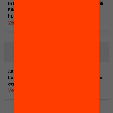
Internacional de
catalana a l’exili
Filosofia de
l’Educació
Veure’n més
Veure’n més
Altres arxius
Altres arxius
La filosofia
La filosofia de la
catalana a l’exili
transició
Veure’n més
Veure’n més