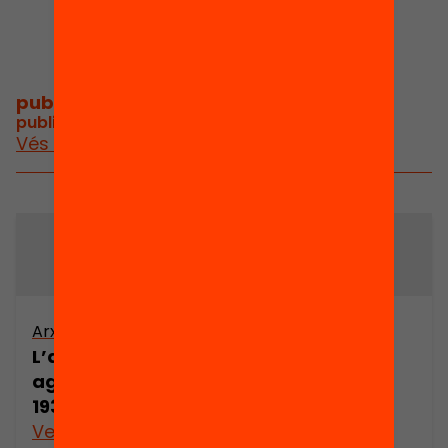
publicacions i vídeos
/
publicacions i vídeos relacionats
Vés a publicacions i vídeos
Arxiu
Arxiu
L’acció tècnica
L’acció tècnica
agrària (1912-
agrària (1912-
1939) (part 1)
1939) (part 2)
Veure’n més
Veure’n més