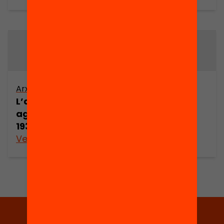
Arxiu
Arxiu
L’acció tècnica
L’acció tècnica
agrària (1912-
agrària (1912-
1939) (part 4)
1939) (part 5)
Veure’n més
Veure’n més
Tria equitat