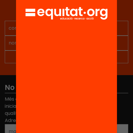
Rep continguts, iniciatives i
projectes per implicar-te.
No et perdis res
Més de 40.000 persones ja han triat Equitat. Rep
iniciatives, propostes i projectes per millorar la
qualitat de l'educació a Catalunya.
Adreça electrònica
*