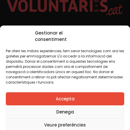
Xarxes Socials
Gestionar el
consentiment
Per oferir les millors experiències, fem servir tecnologies com ara les
TWT
YTB
IG
FB
IN
galetes per emmagatzemar i/o accedir a la informació del
dispositiu. Donar el consentiment a aquestes tecnologies ens
permetrà processar dades com ara el comportament de
navegació o identificadors únics en aquest lloc. No donar el
consentiment o retirar-lo pot afectar negativament determinades
Avís legal
Política de cookies
característiques i funcions.
Creiem que el coneixement s’ha de compartir. Per això
Accepta
fem servir una llicència Creative Commons, llevat que en
algun material indiquem el contrari. Us animem a copiar,
redistribuir, remesclar o transformar i crear els continguts
Denega
propis d’aquest web, per a qualsevol finalitat, inclosa la
comercial. Només us demanem que reconegueu
Veure preferències
l’autoria de la creació original.