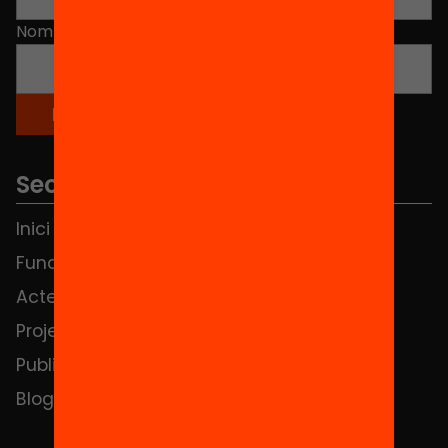
Nom
*
Seccions
Inici
Notícies
Fundació
FAQS
Actes
Hub Social
Projectes
Contacte
Publicacions i vídeos
Blog