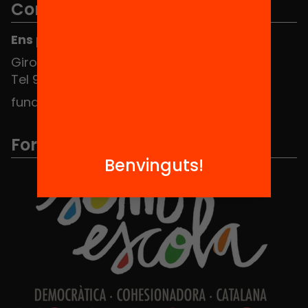
Contacte
Ens pots trobar al Hub Social
Girona 34, interior 08010 Barcelona
Tel 934 588 700
fundacio@equitat.org
Formem part de...
Benvinguts!