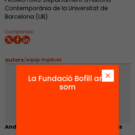
Contemporània de la Universitat de
Barcelona (UB)
Comparteix:
autors
/
equip implicat
La Fundació Bofill ara
som
Andreu Mayayo
Josep Casanovas
Prat