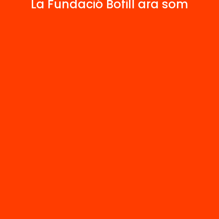
La Fundació Bofill ara som
 relacionats
Arxiu
ció tècnica
L’acció tècnica
ria (1912-1939)
agrària (1912-1
t 4)
(part 3)
’n més
Veure’n més