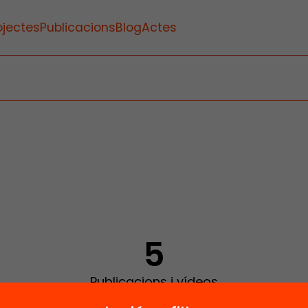
ojectes
Publicacions
Blog
Actes
5
Publicacions i vídeos