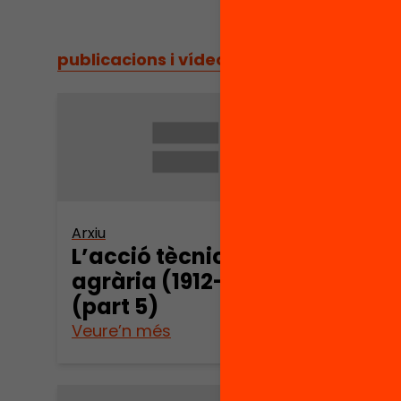
publicacions i vídeos
/
publicacions i vídeos
Arxiu
Arxiu
L’acció tècnica
L’ac
agrària (1912-1939)
agrà
(part 5)
(par
Veure’n més
Veure