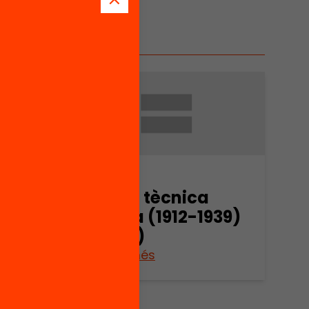
Arxiu
L’acció tècnica
939)
agrària (1912-1939)
(part 2)
Veure’n més