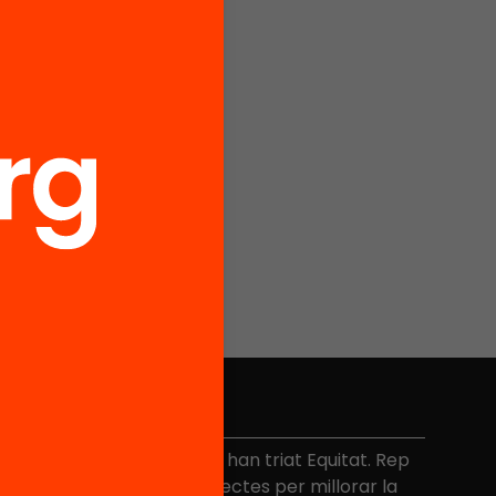
No et perdis res
és de 40.000 persones ja han triat Equitat. Rep
niciatives, propostes i projectes per millorar la