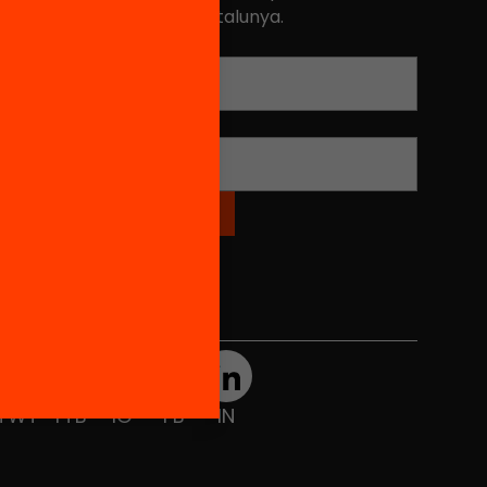
ualitat de l'educació a Catalunya.
Adreça electrònica
*
Nom
*
Xarxes Socials
TWT
YTB
IG
FB
IN