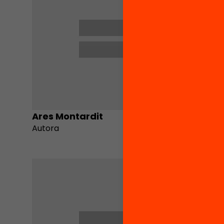
Ares Montardit
Lluc Pe
Autora