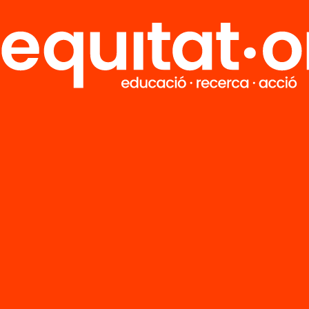
Arxiu
La xarxa crítica
global a Catalu
Mobilització soc
al tombant del
segle XXI
ció
es crítiques a
lunya i Euskadi:
militarisme i