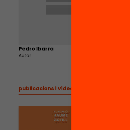
Pedro Ibarra
Maria J
Autor
Autora
publicacions i vídeos
/
publicacions i vídeos