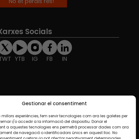
Xarxes Socials
TWT
YTB
IG
FB
IN
Gestionar el consentiment
les millors experiències, fem servir tecnologies com ara les galetes per
ar i/o accedir a la informació del dispositiu. Donar el
nt a aquestes tecnologies ens permetrà processar dades com ara
ament de navegació o identificadors únics en aquest lloc. No
onsentiment o retirar-lo pot afectar negativament determinades