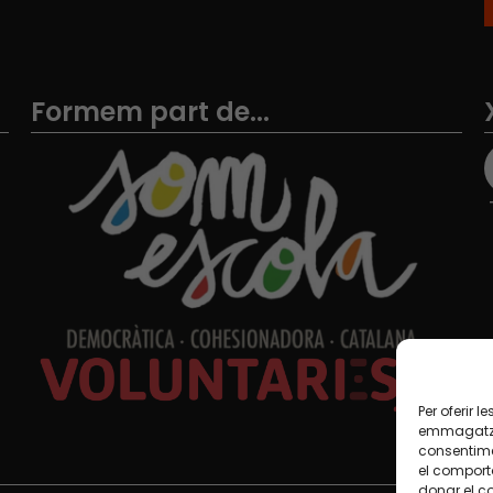
Formem part de...
Per oferir 
emmagatzem
consentime
el comport
donar el c