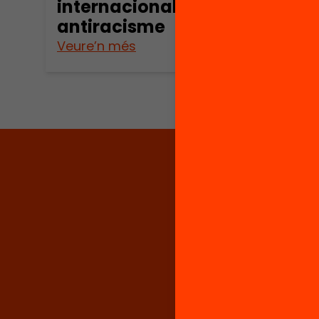
internacional i
oku
antiracisme
Veure’n més
Veure