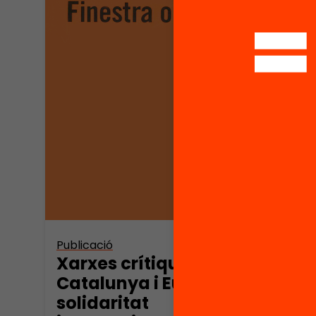
Publicació
Publica
Xarxes crítiques a
Xarx
Catalunya i Euskadi:
Cata
solidaritat
anti