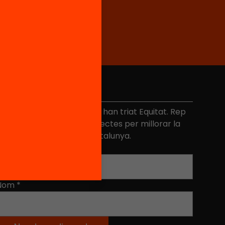
No et perdis res
és de 40.000 persones ja han triat Equitat. Rep
niciatives, propostes i projectes per millorar la
ualitat de l'educació a Catalunya.
Adreça electrònica
*
Nom
*