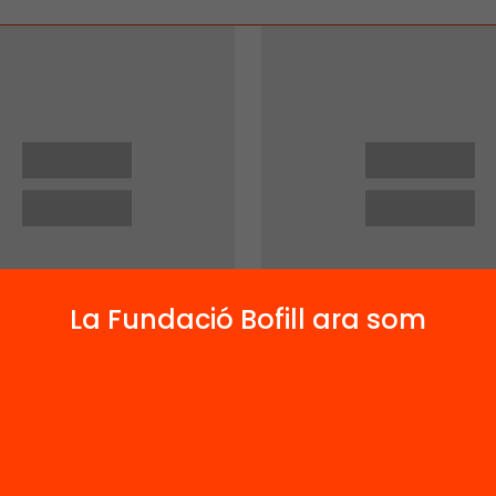
La Fundació Bofill ara som
 Gomà
Robert Gonzàlez
Autor