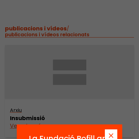
publicacions i vídeos
/
publicacions i vídeos relacionats
Arxiu
Insubmissió
Veure’n més
La Fundació Bofill ara