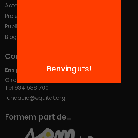
Actes
Hub Social
Projectes
Contacte
Publicacions i vídeos
Blog
Contacte
Benvinguts!
Ens pots trobar al Hub Social
Girona 34, interior 08010 Barcelona
Tel 934 588 700
fundacio@equitat.org
Formem part de...