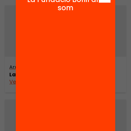
som
Arxiu
La democràcia radical
Veure’n més