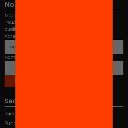
No et perdis res
Més de 40.000 persones ja han triat Equitat. Rep
iniciatives, propostes i projectes per millorar la
qualitat de l'educació a Catalunya.
Adreça electrònica
*
Nom
*
Seccions
Inici
Notícies
Fundació
FAQS