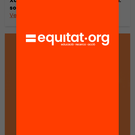
Xarxes crítiques a Catalunya i Euskadi:
solidaritat internacional i antiracisme
Veure’n més