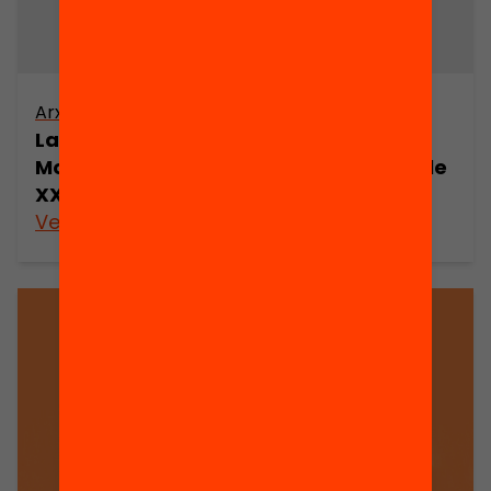
Arxiu
La xarxa crítica global a Catalunya.
Mobilització social al tombant del segle
XXI
Veure’n més