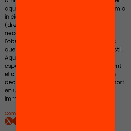
amb els nacionals. El problema resideix en
aquells drets que podríem qualificar com a
inicials i previs a l’exercici d’altres drets
(dret de residència). La peremptòria
necessitat d’obtenir la legalització és
l’obsessió de milers de residents il·legals
que es mouen en un ambient difícil i hostil.
Aquest és el repte de les autoritats
espanyoles i el drama d’aproximadament
el cinquanta per cent d’aquells que han
decidit encetar una nova vida i provar sort
en un estat d’escassa tradició
immigratòria.
Comparteix: