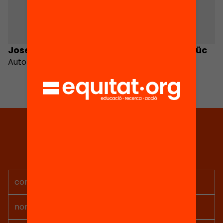
Josep M. Manté
Jordi Pascual Saüc
Autor
Autor
Tria equitat
Rep continguts, iniciatives i
projectes per implicar-te.