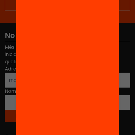
No et perdis res
Més de 40.000 persones ja han triat Equitat. Rep
iniciatives, propostes i projectes per millorar la
qualitat de l'educació a Catalunya.
Adreça electrònica
*
Nom
*