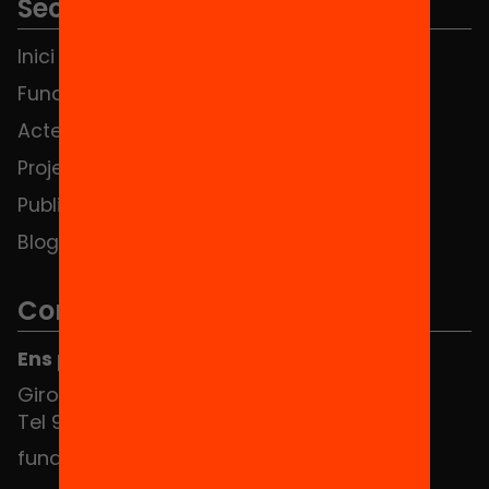
Seccions
Inici
Notícies
Fundació
FAQS
Actes
Hub Social
Projectes
Contacte
Publicacions i vídeos
Blog
Contacte
Ens pots trobar al Hub Social
Girona 34, interior 08010 Barcelona
Tel 934 588 700
fundacio@equitat.org