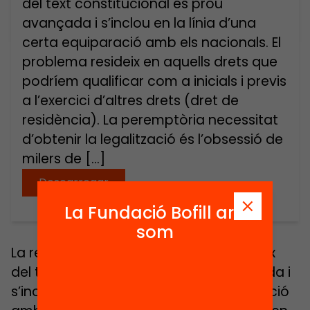
del text constitucional és prou
avançada i s’inclou en la línia d’una
certa equiparació amb els nacionals. El
problema resideix en aquells drets que
podríem qualificar com a inicials i previs
a l’exercici d’altres drets (dret de
residència). La peremptòria necessitat
d’obtenir la legalització és l’obsessió de
milers de […]
Descarregar
La Fundació Bofill ara
som
La regularització jurídica que es dedueix
del text constitucional és prou avançada i
s’inclou en la línia d’una certa equiparació