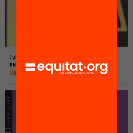
Publicació
Els estrangers a Espanya
Veure’n més