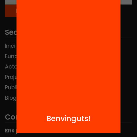
Seccions
Inici
Notícies
Fundació
FAQS
Actes
Hub Social
Projectes
Contacte
Publicacions i vídeos
Blog
Contacte
Benvinguts!
Ens pots trobar al Hub Social