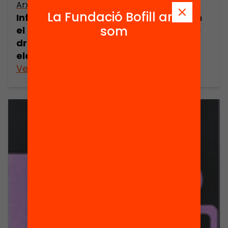
Arxiu
La Fundació Bofill ara
Informe sobre la incidència jurídica en
som
el règim electoral de l’establiment del
dret de sufragi mitjançant vot
electrònic
Veure’n més