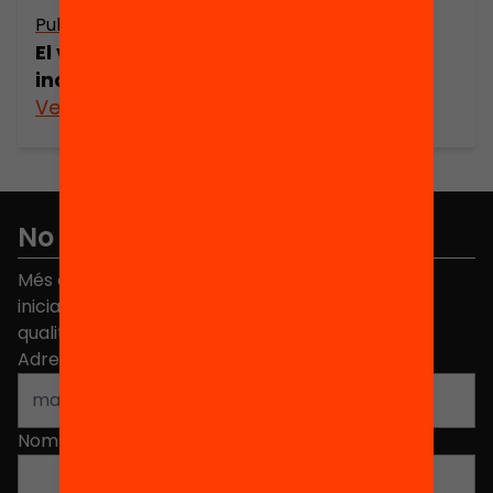
Publicació
El vot electrònic a Catalunya: reptes i
incerteses
Veure’n més
No et perdis res
Més de 40.000 persones ja han triat Equitat. Rep
iniciatives, propostes i projectes per millorar la
qualitat de l'educació a Catalunya.
Adreça electrònica
*
Nom
*