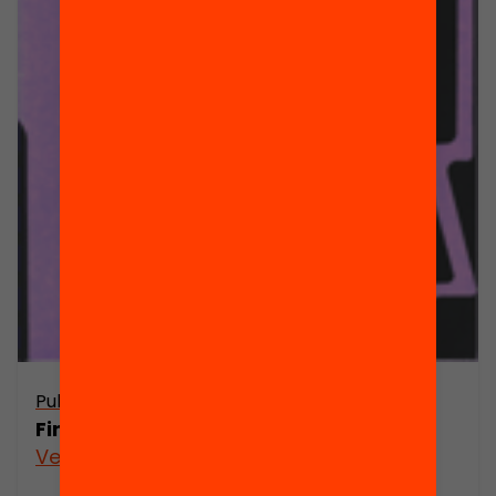
Publicació
Finançament dels partits polítics
Veure’n més