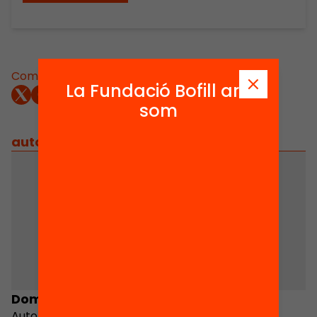
Comparteix:
La Fundació Bofill ara
som
autors
/
equip implicat
Domingo Jiménez
Elisa Soler
Autor
Autora