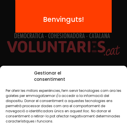
Benvinguts!
Xarxes Socials
Gestionar el
consentiment
Per oferir les millors experiències, fem servir tecnologies com ara les
TWT
YTB
IG
FB
IN
galetes per emmagatzemar i/o accedir a la informació del
dispositiu. Donar el consentiment a aquestes tecnologies ens
permetrà processar dades com ara el comportament de
navegació o identificadors únics en aquest lloc. No donar el
consentiment o retirar-lo pot afectar negativament determinades
Avís legal
Política de cookies
característiques i funcions.