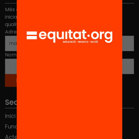
Més de 40.000 persones ja han triat Equitat. Rep
iniciatives, propostes i projectes per millorar la
qualitat de l'educació a Catalunya.
Adreça electrònica
*
Nom
*
Seccions
Inici
Notícies
Fundació
FAQS
Actes
Hub Social