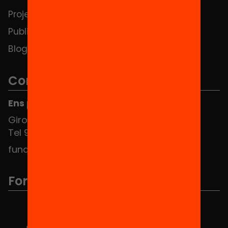
Projectes
Contacte
Publicacions i vídeos
Blog
Contacte
Ens pots trobar al Hub Social
Girona 34, interior 08010 Barcelona
Tel 934 588 700
fundacio@equitat.org
Formem part de...