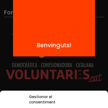
Formem part de...
Benvinguts!
Xarxes Socials
Gestionar el
consentiment