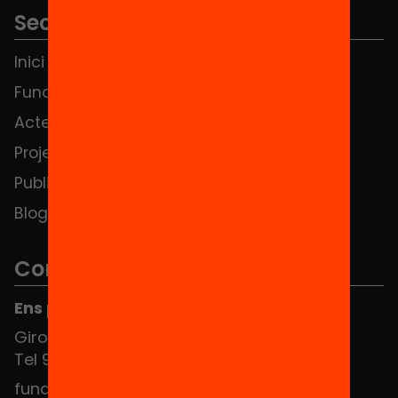
Seccions
Inici
Notícies
Fundació
FAQS
Actes
Hub Social
Projectes
Contacte
Publicacions i vídeos
Blog
Contacte
Ens pots trobar al Hub Social
Girona 34, interior 08010 Barcelona
Tel 934 588 700
fundacio@equitat.org