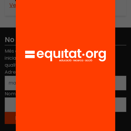
Veure’n més
No et perdis res
Més de 40.000 persones ja han triat Equitat. Rep
iniciatives, propostes i projectes per millorar la
qualitat de l'educació a Catalunya.
Adreça electrònica
*
Nom
*