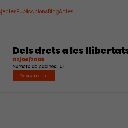
ojectes
Publicacions
Blog
Actes
Dels drets a les llibertat
02/06/2008
Número de pàgines: 101
Descarregar