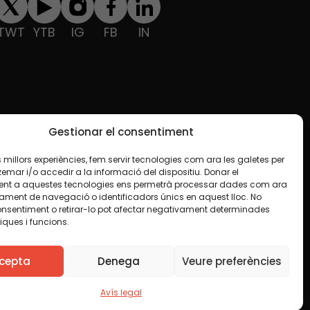
TWT
YTB
IG
FB
IN
Gestionar el consentiment
les millors experiències, fem servir tecnologies com ara les galetes per
ar i/o accedir a la informació del dispositiu. Donar el
nt a aquestes tecnologies ens permetrà processar dades com ara
ament de navegació o identificadors únics en aquest lloc. No
onsentiment o retirar-lo pot afectar negativament determinades
iques i funcions.
e en algun material indiquem el contrari. Us animem
finalitat, inclosa la comercial. Només us demanem que
cepta
Denega
Veure preferències
Avís legal