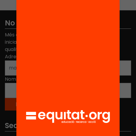
No et perdis res
Més de 40.000 persones ja han triat Equitat. Rep
iniciatives, propostes i projectes per millorar la
qualitat de l'educació a Catalunya.
Adreça electrònica
*
Nom
*
Seccions