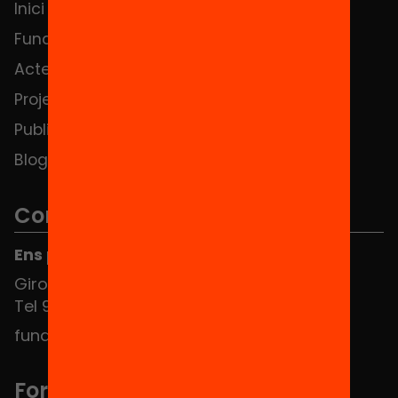
Inici
Notícies
Fundació
FAQS
Actes
Hub Social
Projectes
Contacte
Publicacions i vídeos
Blog
Contacte
Ens pots trobar al Hub Social
Girona 34, interior 08010 Barcelona
Tel 934 588 700
fundacio@equitat.org
Formem part de...