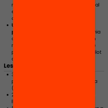
mitjana europea, i la diferència actual
equival a mig curs escolar de
desavantatge.
Una oportunitat de canvi
possible:
Països com Portugal, Polònia
o Noruega han revertit la situació en
menys de 10 anys. Catalunya també
pot fer-ho si passa de programes pilot
a una política sostinguda i decidida.
Les dades que has de saber
30% de l’alumnat català de 4t de
primària té baixa comprensió lectora
(mitjana UE: 23%).
27% de l’alumnat assoleix nivells alts,
lluny del 40% europeu.