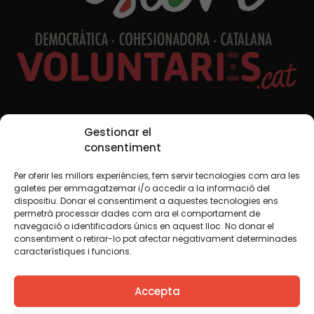
Xarxes Socials
Gestionar el
consentiment
Per oferir les millors experiències, fem servir tecnologies com ara les
TWT
YTB
IG
FB
IN
galetes per emmagatzemar i/o accedir a la informació del
dispositiu. Donar el consentiment a aquestes tecnologies ens
permetrà processar dades com ara el comportament de
navegació o identificadors únics en aquest lloc. No donar el
consentiment o retirar-lo pot afectar negativament determinades
Avís legal
Política de cookies
característiques i funcions.
Creiem que el coneixement s’ha de compartir. Per això
Accepta
fem servir una llicència Creative Commons, llevat que en
algun material indiquem el contrari. Us animem a copiar,