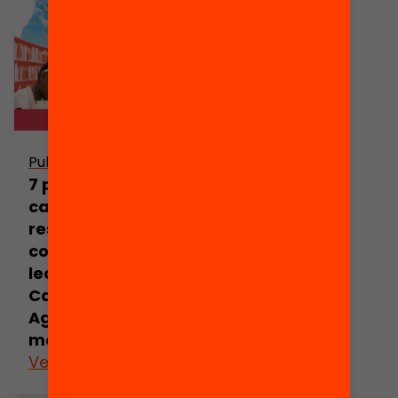
Publicació
7 propostes per
capgirar els
resultats de
comprensió
lectora a
Catalunya.
Agenda de
mesures
Veure’n més