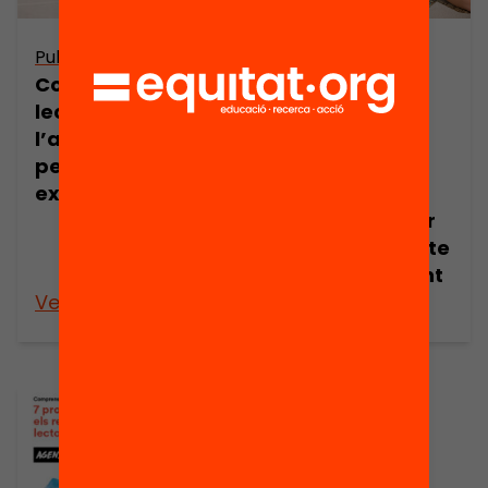
Publicació
Publicació
Comprensió
Comprensió
lectora:
lectora:
l’assignatura
l’assignatura
pendent.
pendent (resum
Evidències i
executiu)
estratègies per
superar un repte
educatiu urgent
Veure’n més
Veure’n més