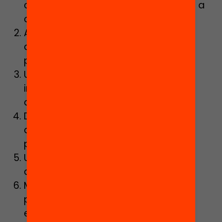
científica, amb estàndards clars per a
cada etapa.
Avaluacions que permetin detectar
dificultats primerenques i orientar la
pràctica pedagògica.
Un programa d’acompanyament
intensiu a les escoles amb
assessorament especialitzat.
Detecció i intervenció precoç de les
dificultats lectores amb més
professionals psicopedagògics.
Un pla de biblioteques escolars per
arribar a tots els centres.
Millora de la formació inicial i
permanent del professorat en
ensenyament de la lectura.