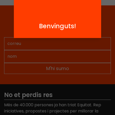
Tria equitat
Benvinguts!
Rep continguts, iniciatives i
projectes per implicar-te.
No et perdis res
Més de 40.000 persones ja han triat Equitat. Rep
iniciatives, propostes i projectes per millorar la