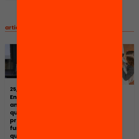
articles relacionats
25/11/2025
23/09/2025
Ensenyar a llegir
La baixa
amb garanties:
comprensió
quines
lectora a
pràctiques
Catalunya, en
funcionen i
dades
quines