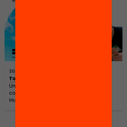
30/09/2025 16:30h - 19:30h
Tot comença per llegir
Una agenda compartida per millorar la
comprensió lectora
Hub Social Barcelona