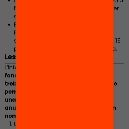
507 punts: és el resultat de Catalunya a
l’última edició de PIRLS (2021), molt per
sota de la mitjana europea (528).
En les dues edicions de l’informe
PIRLS on ha participat Catalunya
sempre ha tret uns resultats més de 15
punts inferiors de la mitjana europea.
Les propostes
L’informe planteja
7 mesures
fonamentades en l’evidència i
treballades amb docents i experts que
permetrien, amb compromís polític i
una inversió de 27 milions d’euros
anuals, superar la mitjana europea en
només sis anys:
Un currículum ajustat a l’evidència