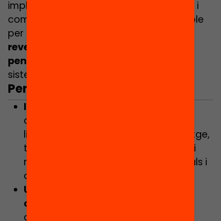
implicació d’altres agents institucionals i
comunitaris. Un document imprescindible
per a tothom que vulgui
entendre i
revertir una de les assignatures
pendents més crítiques
del nostre
sistema educatiu.
Per què és important?
Impacte vital i educatiu:
Un infant
amb baixa comprensió lectora veu
limitat el conjunt del seu aprenentatge,
té més risc d’abandonar els estudis i
menys oportunitats laborals, culturals i
de participació ciutadana.
Un problema estructural i
cronificat:
Catalunya fa més de 15
anys que obté resultats per sota la