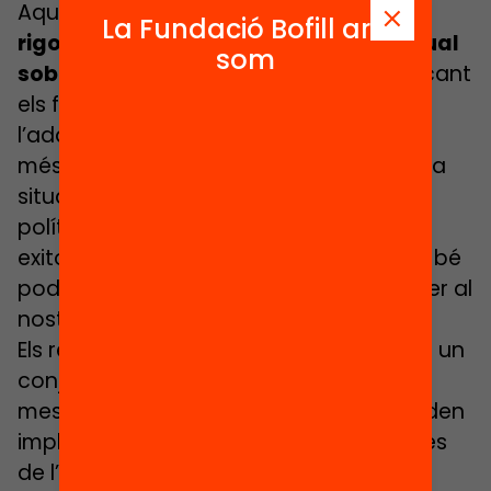
Aquest informe ofereix
una mirada
La Fundació Bofill ara
rigorosa i accessible a la recerca actual
som
sobre com s’aprèn a llegir
, tot identificant
els factors clau que condicionen
l’adquisició de la comprensió lectora. A
més a més, fa una anàlisi detallada de la
situació a Catalunya i examina algunes
polítiques públiques que han resultat
exitoses a d’altres països del mon i que bé
podrien inspirar estratègies efectives per al
nostre país.
Els resultats de l’estudi permeten traçar un
conjunt de propostes concretes —
mesures, recursos i polítiques— que poden
implementar-se a curt i mitjà termini des
de l’administració educativa i amb la