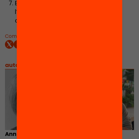
El foment de la lectura més enllà de
l’escola, amb programes familiars i
comunitaris i activitats d’estiu
Comparteix:
autors
/
equip implicat
Anna Llauradó
Joan Cuevas