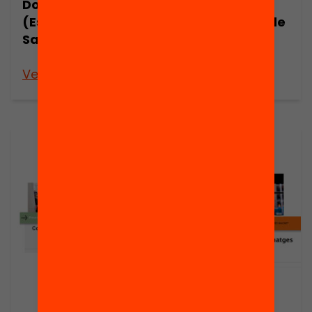
Dolors Gibert
famílies?
(Escola
L’experiència de
Samuntada)
l’escola Mas
Masó de Salt
Veure’n més
Veure’n més