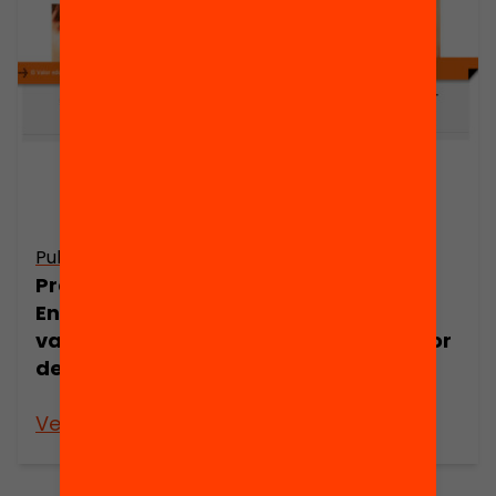
Publicació
Publicació
Presentació:
Presentació:
Enric Brescó. El
Josep M. de
valor educatiu
Sagarra. El valor
de comunicar
educatiu de
comunicar
Veure’n més
Veure’n més