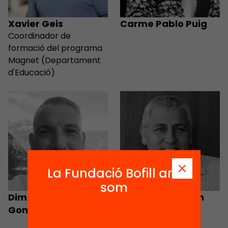
Xavier Geis
Carme Pablo Puig
Coordinador de
formació del programa
Magnet (Departament
d'Educació)
La Fundació Bofill ara
som
Dimas Fàbregas
Francesc Alamon
Gomis
Queralt