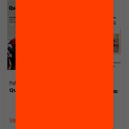
Publicació
Publicació
Què hem après?
Nota de premsa:
Magnet.
Aliances per a
l’èxit educatiu
Veure’n més
Veure’n més