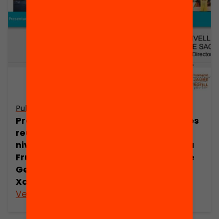
Publicació
Publicació
Presentació: Les
Presentació: Les
reunions de
reunions de
nivell a l’escola
nivell a l’escola
Fructuós
Josep Maria de
Gelabert, per
Sagarra, per
Xavier Pedrol
Isabel Corral
Veure’n més
Veure’n més