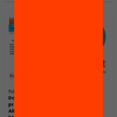
Publicació
Publicació
Presentació: El
Dossier de
programa
premsa: Magnet.
Magnet.
Aliances per a
Aliances per a