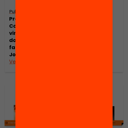
Publicació
Publicació
Presentació:
Presentació:
Com millorar els
Pere Arcas. El
vincles entre
valor educatiu
docents i
de comunicar
famílies? per
Jordi Collet
Veure’n més
Veure’n més