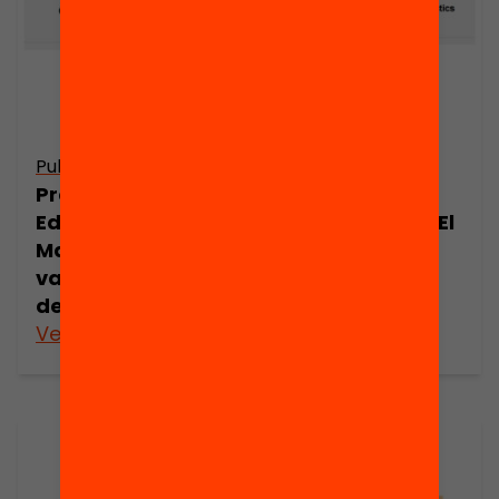
Publicació
Publicació
Presentació:
Presentació:
Eduard
Moisès Broggi. El
Marquina. El
valor educatiu
valor educatiu
de comunicar
de comunicar
Veure’n més
Veure’n més