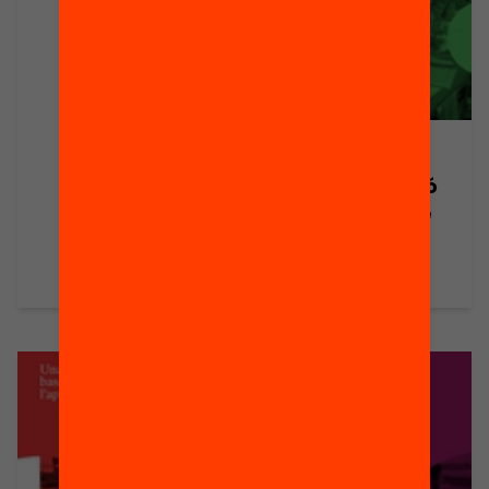
Publicació
La comunicació
del projecte de
centre
Veure’n més