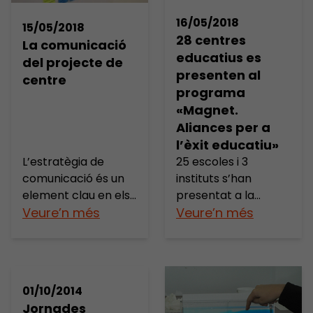
projecte d’innovació
els impulsors
16/05/2018
15/05/2018
educativa que estan
d’aquest programa?
28 centres
La comunicació
iniciant en aliança
Coneixes el Material
educatius es
del projecte de
amb una institució
d’orientacions per
presenten al
centre
partner. Aquí teniu
desenvolupar una
programa
les dates i l’enllaç […]
aliança magnet?
«Magnet.
Quins són els
Aliances per a
principis […]
l’èxit educatiu»
L’estratègia de
25 escoles i 3
comunicació és un
instituts s’han
element clau en els
presentat a la
projectes magnet,
Veure’n més
convocatòria del
Veure’n més
per visibilitzar millor
programa Magnet,
de cara a fora qui
sol·licitant entrar a
som, com treballem
formar part
i quins valors tenim.
d’aquest programa
01/10/2014
Per això el dilluns 14
d’innovació i equitat
Jornades
de maig els centres
educativa el curs