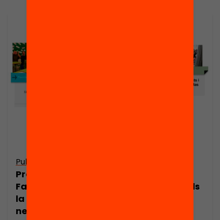
Publicació
Publicació
Presentació.
Presentació:
Família i escola,
Com millorar els
la complicitat
vincles entre
necessària, per
docents i