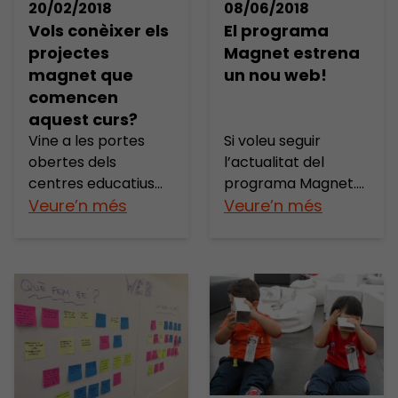
08/06/2018
20/02/2018
El programa
Vols conèixer els
Magnet estrena
projectes
un nou web!
magnet que
comencen
aquest curs?
Vine a les portes
Si voleu seguir
obertes dels
l’actualitat del
centres educatius
programa Magnet.
que han entrat
Veure’n més
Aliances per a l’èxit
Veure’n més
aquest curs al
educatiu, no us
programa Magnet.
perdeu el nou web
Aliances per a l’èxit
del
educatiu! Les portes
programa! www.ma
obertes són una
gnet.cat Vols saber
bona oportunitat
quines institucions i
per conèixer
centres educatius
aquests centres
participen en el
educatius i el
programa? Qui són