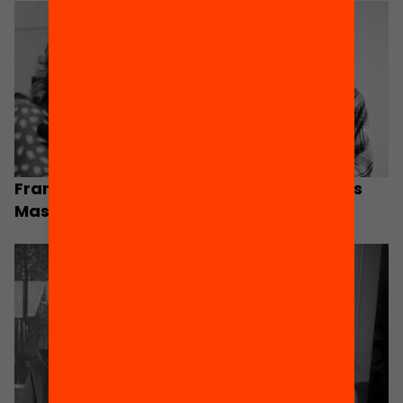
Francesca M. Majó
Alejandro Montes
Masferrer
Ruiz