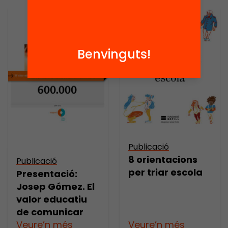
Benvinguts!
Publicació
8 orientacions
Publicació
per triar escola
Presentació:
Josep Gómez. El
valor educatiu
de comunicar
Veure’n més
Veure’n més