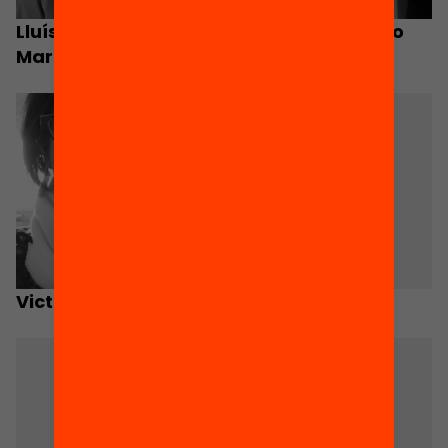
Lluís Parcerisa
Elisabetta Broglio
Marmi
Victòria Carbó
Xavier Carrera