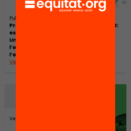
Publicació
Publicació
Presentació: Les
Escoles Magnet:
escoles magnet.
10 idees per la
Una aposta per
jornada de
l’excel·lència i
portes obertes
l’equitat
amb famílies
Veure’n més
Veure’n més
Veure’n més