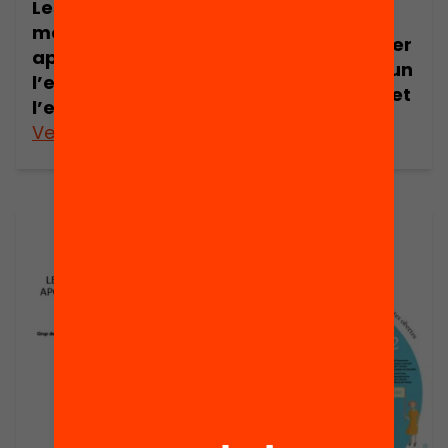
Les escoles
l’èxit educatiu.
magnet. Una
Orientacions per
aposta per
desenvolupar un
l’excel·lència i
projecte Magnet
l’equitat
Veure’n més
Veure’n més