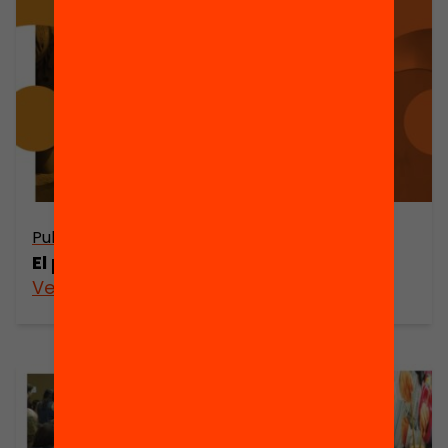
Publicació
Publicació
El procés
El partenariat
Veure’n més
Veure’n més