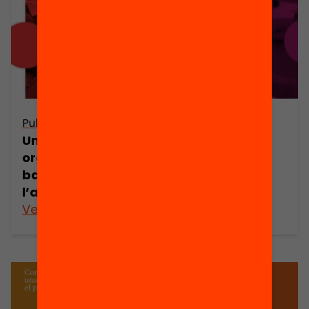
Publicació
Publicació
Una
Els principis
organització
metodològics
basada en
l’aprenentatge
Veure’n més
Veure’n més