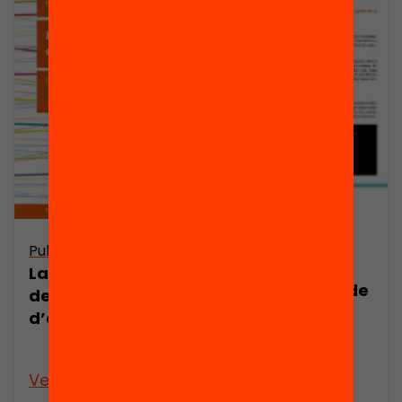
Publicació
Com podem
Publicació
capacitar els
La reconversió
professionals de
de l’ofici
l’educació en
d’educar
gestió de la
diversitat?
Veure’n més
Veure’n més