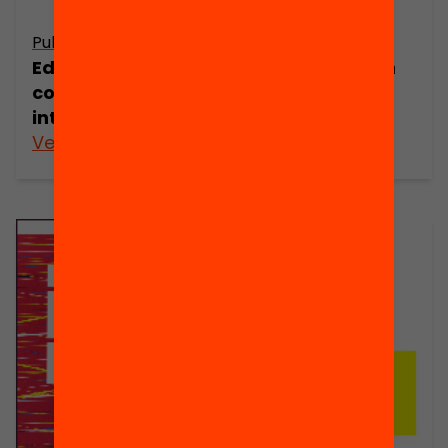
Publicació
Vinguts del
Publicació
centre del món
Educació i
conflictes
interculturals
Veure’n més
Veure’n més