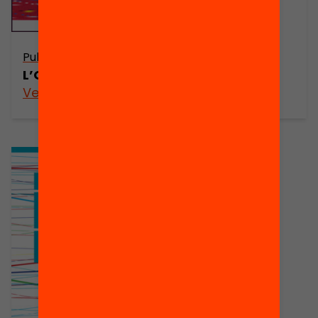
Arxiu
Publicació
L’acollida
L’Omar i l’Aixa
Veure’n més
Veure’n més