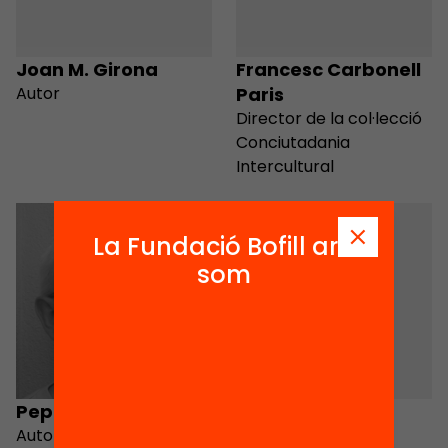
Joan M. Girona
Francesc Carbonell
Autor
Paris
Director de la col·lecció
Conciutadania
Intercultural
La Fundació Bofill ara
som
Pep Gratacós
M. José Montón
Autor
Autora