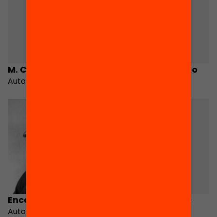
M. Carme Junyent
Virgínia Unamuno
Autora
Autora
Encarna Molina
Mònica Tolsanas
Autora
Autora