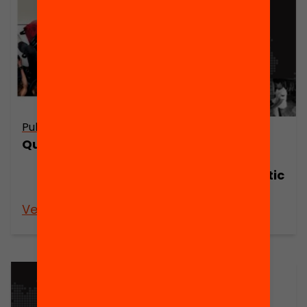
Publicació
Publicació
Què hem après?
Tot un Món.
Material didàctic
2
Veure’n més
Veure’n més