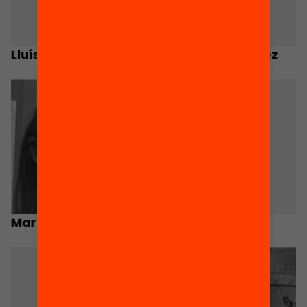
Lluís Maruny Curto
Amelia Sáiz López
Marina Caireta
Jordi Muñoz