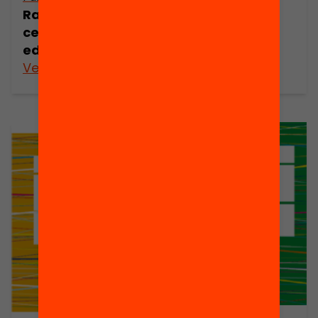
Identitats
Racisme als
centres
educatius
Veure’n més
Veure’n més