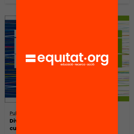
Publicació
Publicació
Diversitat
Diversitat
lingüística a
cultural i