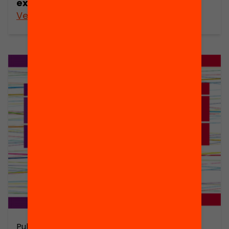
l’aula
exclusió escolar
Veure’n més
Veure’n més
Publicació
Publicació