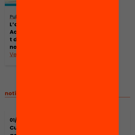
Publicació
L’acollida.
Acompanyamen
t d’alumnat
nouvingut
Veure’n més
notícies relacionades
01/10/2014
01/10/2014
Cursos sobre
Conciutadania