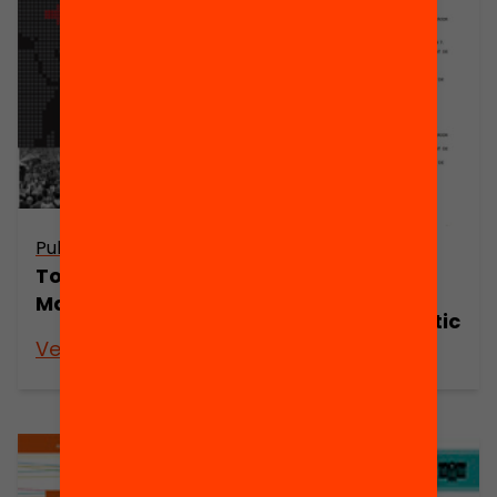
Publicació
Arxiu
Tot un Món.
Tot un Món.
Material didàctic
Material didàctic
Veure’n més
Veure’n més