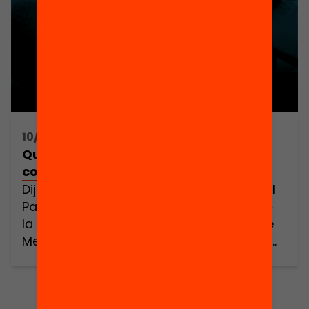
10/10/2013 16:30h - 16:30h
Quines desigualtats socials podem
combatre des de l’educació?
Dijous 10 d’octubre de 2013 a les 18.30 h al
Palau Macaya de l’Obra Social «la Caixa»
la Fundació Jaume Bofill i l’Associació de
Mestres Rosa Sensat van debatre sobre
aquesta qüestió. Al debat van mirar de
respondre les preguntes següents: Quines
desigualtats educatives ha accentuat la