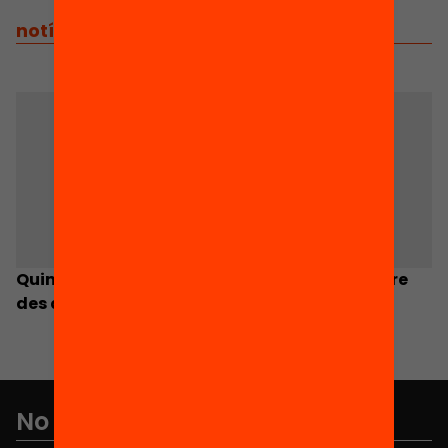
crisi? Com es poden combatre aquestes
desigualtats […]
notícies
/
notícies relacionades
Quines desigualtats socials podem combatre
des de l’educació?
No et perdis res