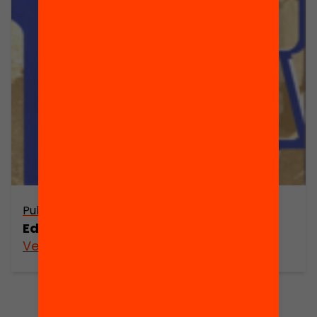
Publicació
Educació i immigració
Veure’n més