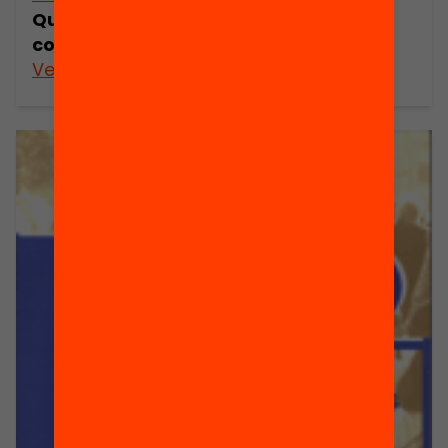
Quines desigualtats socials podem
combatre des de l’educació?
Veure’n més