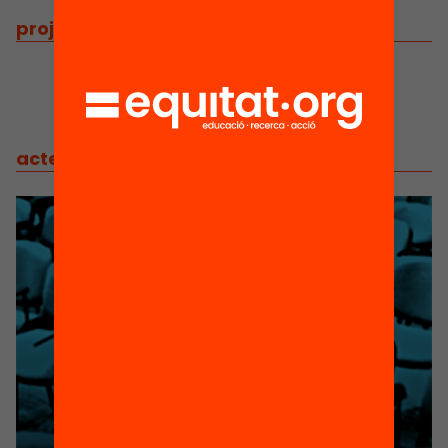
projectes
/
projectes relacionats
actes
/
actes relacionats