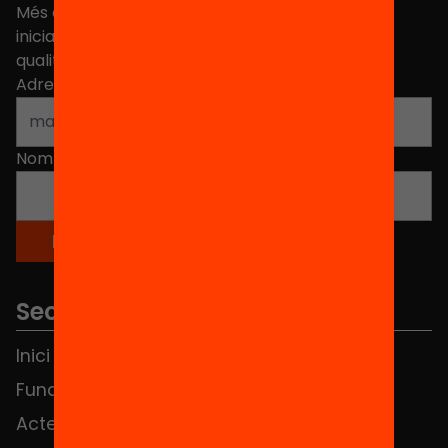
Més de 40.000 persones ja han triat Equitat. Rep
iniciatives, propostes i projectes per millorar la
qualitat de l'educació a Catalunya.
Adreça electrònica
*
Nom
*
Seccions
Inici
Notícies
Fundació
FAQS
Actes
Hub Social