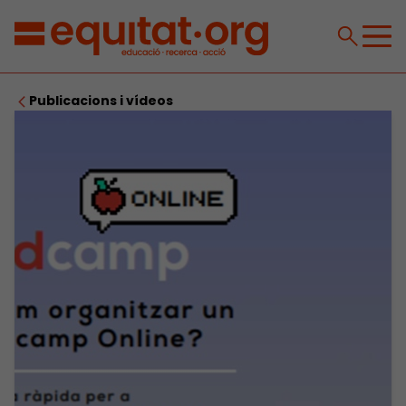
Publicacions i vídeos