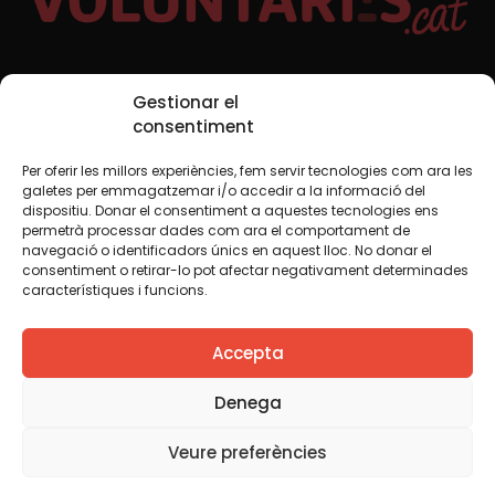
Xarxes Socials
Gestionar el
consentiment
Per oferir les millors experiències, fem servir tecnologies com ara les
TWT
YTB
IG
FB
IN
galetes per emmagatzemar i/o accedir a la informació del
dispositiu. Donar el consentiment a aquestes tecnologies ens
permetrà processar dades com ara el comportament de
navegació o identificadors únics en aquest lloc. No donar el
consentiment o retirar-lo pot afectar negativament determinades
Avís legal
Política de cookies
característiques i funcions.
Creiem que el coneixement s’ha de compartir. Per això
Accepta
fem servir una llicència Creative Commons, llevat que en
algun material indiquem el contrari. Us animem a copiar,
redistribuir, remesclar o transformar i crear els continguts
Denega
propis d’aquest web, per a qualsevol finalitat, inclosa la
comercial. Només us demanem que reconegueu
Veure preferències
l’autoria de la creació original.