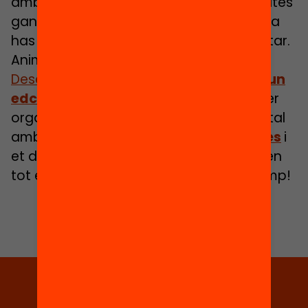
amb aquests
5 motius de pes
tens moltes
ganes d’organitzar un Edcamp Online i ja
has pensat en quin tema hi podeu tractar.
Anima’t i fes-ho realitat!
Descarrega’t la guia
“Com organitzar un
edcamp online”
i segueix els passos per
organitzar i un celebrar un Edcamp digital
amb molt èxit.
Contacta amb nosaltres
i
et donarem suport i t’acompanyarem en
tot el procés. Ens veiem al proper Edcamp!
Tria equitat