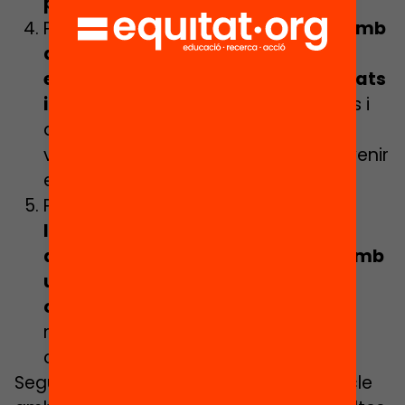
professional.
Perquè
coneixeràs i t’enxarxaràs amb
altres membres de la comunitat
educativa d’altres territoris, realitats
i contextos
, tot connectant mirades i
aprenentatges, i fomentaràs nous
vincles i relacions que podran esdevenir
en nous projectes i aprenentatges.
Perquè
viuràs i aprendràs
l’organització, logística i gestió
d’una jornada educativa digital amb
una metodologia de participació
oberta
i descobriràs noves eines i
recursos que podràs aplicar al teu
context.
Segur que després de llegir aquest article