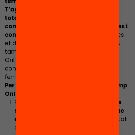
tema que et motiva o et preocupa?
T’agradaria crear una trobada per a
tota la comunitat educativa per
compartir experiències, aprenentatges i
connectar amb altres persones?
Doncs
et donem
5 motius de pes
pels quals tu
també hauries d’organitzar un Edcamp
Online i a més, una
guia ràpida
per
conèixer tots els passos necessaris per
fer-ho possible!
Per què hauries d’organitzar un Edcamp
Online?
Perquè podràs
compartir i aprendre
sobre temes educatius propers, que
et motivin i t’interessin
, a partir de tot
allò que comparteixis i de les