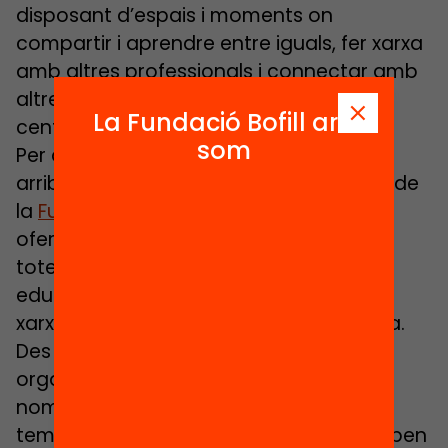
disposant d’espais i moments on
compartir i aprendre entre iguals, fer xarxa
amb altres professionals i connectar amb
altres contextos més enllà dels nostres
La Fundació Bofill ara
centres, projectes o entitats.
som
Per això, el moviment Edcamp, que va
arribar a Catalunya l’any 2016 de la mà de
la
Fundació Bofill
i l’
Edcamp Foundation
,
ofereix un espai de trobada obert per a
totes les persones de la comunitat
educativa amb ganes de compartir, fer
xarxa i aprendre a través de la conversa.
Des d’aleshores, a Catalunya s’han
organitzat prop de 100 Edcamps a
nombrosos territoris, sobre diferents
temes, amb diferents agents i formats ben