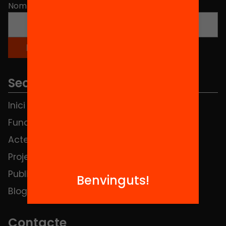
Nom
*
Seccions
Inici
Notícies
Fundació
FAQS
Actes
Hub Social
Projectes
Contacte
Publicacions i vídeos
Benvinguts!
Blog
Contacte