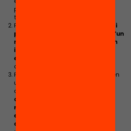
experiències i experteses d’altres
participants de qualsevol punt del
territori.
Perquè podràs
tenir un paper actiu i
participatiu i et sentiràs partícip d’un
moviment educatiu que té un gran
impacte al territori i comunitat
educativa
, més enllà del teu entorn
quotidià.
Perquè l’organització i participació en
una jornada d’aquestes
característiques
t’aportarà
coneixements, aprenentatges,
recursos, contactes i experiències
educatives
que contribuiran al teu
desenvolupament personal i