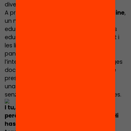
diversos. I ara, també en format digital!
A principis de 2020, arriba l’
Edcamp Online
,
un nou format per oferir a la comunitat
educativa la possibilitat de fer trobades
educatives també en format digital. Tot i
les limitacions d’una educació en
pandèmia, l’Edcamp Online manté viu
l’intercanvi d’experiències i aprenentatges
docents a més de reduir les barreres de
presencialitat i territorialitat i promoure
una participació més àgil, còmode i
senzilla a totes les persones interessades.
I tu, has sentit a parlar dels Edcamps
però no hi has pogut participar mai? Hi
has participat però no eren sobre el