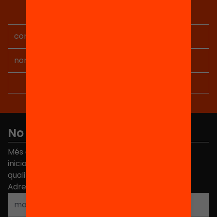
Rep continguts, iniciatives i
projectes per implicar-te.
No et perdis res
Més de 40.000 persones ja han triat Equitat. Rep
iniciatives, propostes i projectes per millorar la
qualitat de l'educació a Catalunya.
Adreça electrònica
*