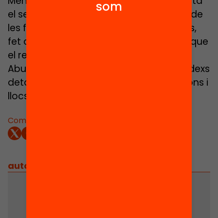
Menorca, Eivissa i Formentera. Representa
som
el segon volum de l’inventari descriptiu de
les festes populars dels Països Catalans,
fet amb la mateixa metodologia i rigor que
el relatiu al Principat, Andorra i la Franja.
Abundància de referències literàries. Índexs
detallats de noms de festes, advocacions i
llocs de celebració.
Comparteix:
autors
/
equip implicat