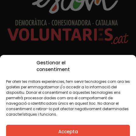
Xarxes Socials
Gestionar el
consentiment
Per oferir les millors experiències, fem servir tecnologies com ara les
TWT
YTB
IG
FB
IN
galetes per emmagatzemar i/o accedir a la informació del
dispositiu. Donar el consentiment a aquestes tecnologies ens
permetrà processar dades com ara el comportament de
navegació o identificadors únics en aquest lloc. No donar el
consentiment o retirar-lo pot afectar negativament determinades
Avís legal
Política de cookies
característiques i funcions.
Creiem que el coneixement s’ha de compartir. Per això
Accepta
fem servir una llicència Creative Commons, llevat que en