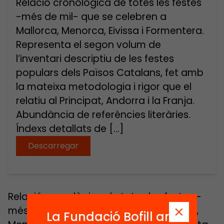
Relació cronològica de totes les festes
-més de mil- que se celebren a
Mallorca, Menorca, Eivissa i Formentera.
Representa el segon volum de
l’inventari descriptiu de les festes
populars dels Països Catalans, fet amb
la mateixa metodologia i rigor que el
relatiu al Principat, Andorra i la Franja.
Abundància de referències literàries.
Índexs detallats de […]
Descarregar
Relació cronològica de totes les festes -
més de mil- que se celebren a Mallorca,
La Fundació Bofill ara