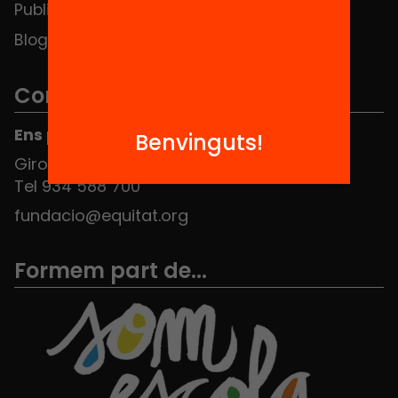
Publicacions i vídeos
Blog
Contacte
Ens pots trobar al Hub Social
Benvinguts!
Girona 34, interior 08010 Barcelona
Tel 934 588 700
fundacio@equitat.org
Formem part de...