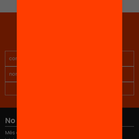
Tria equitat
Rep continguts, iniciatives i
projectes per implicar-te.
No et perdis res
Més de 40.000 persones ja han triat Equitat. Rep