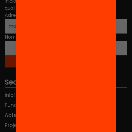
iniciatives, propostes i projectes per millorar la
qualitat de l'educació a Catalunya.
Adreça electrònica
*
Nom
*
Seccions
Inici
Notícies
Fundació
FAQS
Actes
Hub Social
Projectes
Contacte