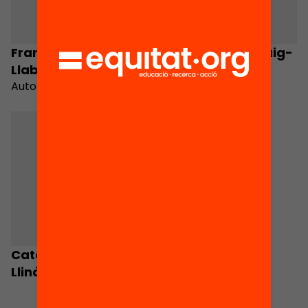
Francisca Niell
Andreu Ramis Puig-
Llabrés
gros
Autora
Autora
Caterina Valriu
Llinàs