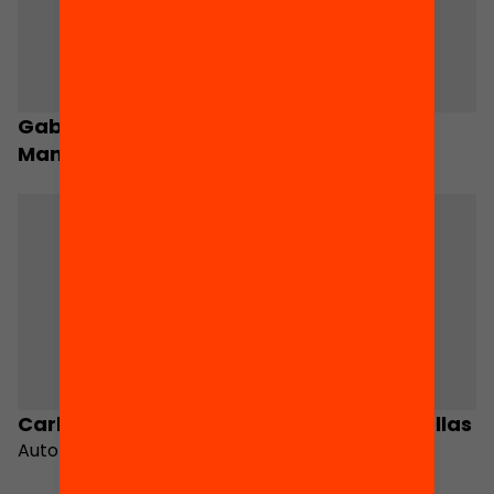
Gabriel Janer
Modest Reixach
Manila
Carles Benito Porcel
Francisca Canyellas
Autor
Pons
Autora