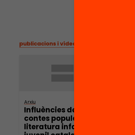
publicacions i vídeos
/
publicacions i vídeos
Arxiu
Arxiu
Influències dels
Infl
contes populars a la
cont
literatura infantil i
liter