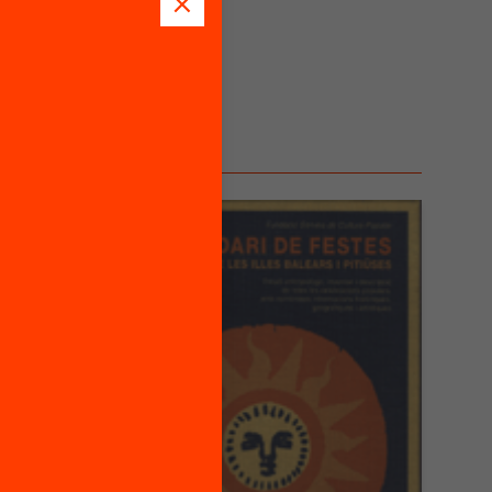
 a la
l i