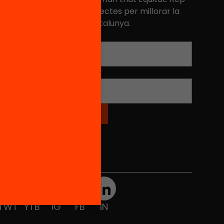
niciatives, propostes i projectes per millorar la
ualitat de l'educació a Catalunya.
Adreça electrònica
*
Nom
*
Xarxes Socials
TWT
YTB
IG
FB
IN