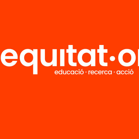
nil catalana
juvenil catalan
al (1975-1985)
actual (1975-19
t 2)
(part 1)
’n més
Veure’n més
M