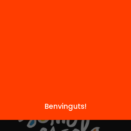
Notícies
i
FAQS
q
Hub Social
Contacte
Formem part de...
Benvinguts!