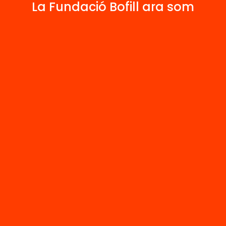
4
La Fundació Bofill ara som
Publicacions i vídeos
 relacionats
Arxiu
uències dels
Influències dels
es populars a la
contes populars
atura infantil i
literatura infanti