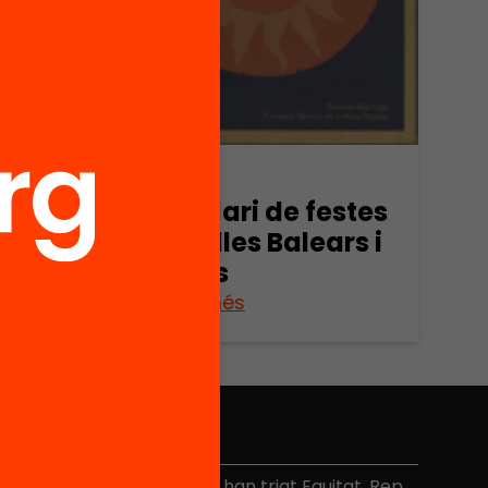
a
85)
Publicació
Calendari de festes
de les Illes Balears i
Pitiüses
Veure’n més
No et perdis res
és de 40.000 persones ja han triat Equitat. Rep