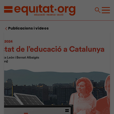
Publicacions i vídeos